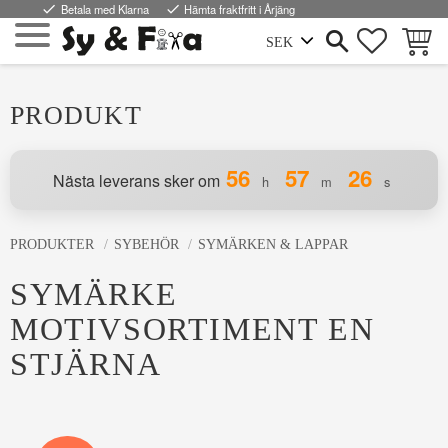
done
Betala med Klarna
done
Hämta fraktfritt i Årjäng
FAVORI
KUND
Meny
PRODUKT
56
57
26
Nästa leverans sker om
h
m
s
PRODUKTER
SYBEHÖR
SYMÄRKEN & LAPPAR
SYMÄRKE
MOTIVSORTIMENT EN
STJÄRNA