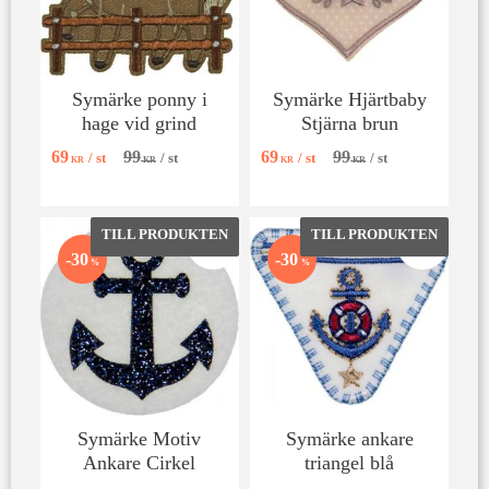
Symärke ponny i
Symärke Hjärtbaby
hage vid grind
Stjärna brun
69
99
69
99
/
st
/
st
/
st
/
st
KR
KR
KR
KR
Lägg till i favoriter
Lägg till 
30
30
%
%
Symärke Motiv
Symärke ankare
Ankare Cirkel
triangel blå