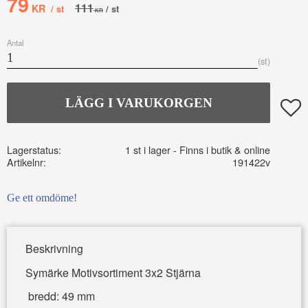
Nedsatt pris:
79
Ordinarie pris:
111
KR
/
st
/
st
KR
Antal
st
Lägg t
Lagerstatus
1 st i lager
Artikelnr
191422v
Ge ett omdöme!
Beskrivning
Symärke Motivsortiment 3x2 Stjärna
bredd: 49 mm