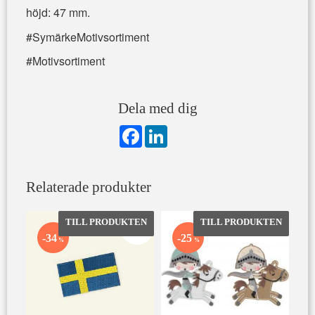
höjd: 47 mm.
#SymärkeMotivsortiment
#Motivsortiment
Dela med dig
F
L
a
i
c
n
e
k
b
e
Relaterade produkter
o
d
o
I
k
n
Lägg till i favoriter
Lägg till 
34
25
%
%