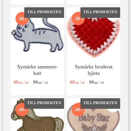
Lägg till i favoriter
Lägg till 
30
30
%
%
Symärke sammets-
Symärke broderat
katt
hjärta
69
99
69
99
/
st
/
st
/
st
/
st
KR
KR
KR
KR
Lägg till i favoriter
Lägg till 
30
30
%
%