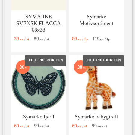
SYMÄRKE
Symärke
SVENSK FLAGGA
Motivsortiment
68x38
39
59
89
119
/
st
/
st
/
fp
/
fp
KR
KR
KR
KR
Lägg till i favoriter
Lägg till 
30
30
%
%
Symärke fjäril
Symärke babygiraff
69
99
69
99
/
st
/
st
/
st
/
st
KR
KR
KR
KR