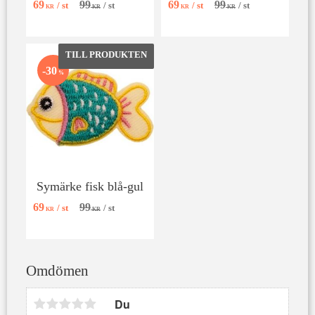
69
99
69
99
/
st
/
st
/
st
/
st
KR
KR
KR
KR
Lägg till i favoriter
30
%
Symärke fisk blå-gul
69
99
/
st
/
st
KR
KR
Omdömen
Du