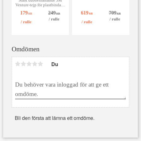
Stark dubbelhäftande 3M
Venture-tejp för plastbindare.
Perfekt när du behöver en
179
249
619
709
pålitlig och snabb montering.
KR
KR
KR
KR
Finns i 6–25 mm.
/
rulle
/
rulle
/
rulle
/
rulle
Omdömen
Du
Bli den första att lämna ett omdöme.