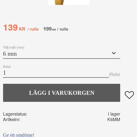
Nedsatt pris:
139
Ordinarie pris:
199
KR
/
rulle
/
rulle
KR
Välj mått (mm)
Antal
Rulle
Lägg t
Lagerstatus
I lager
Artikelnr
K6MM
Ge ett omdöme!