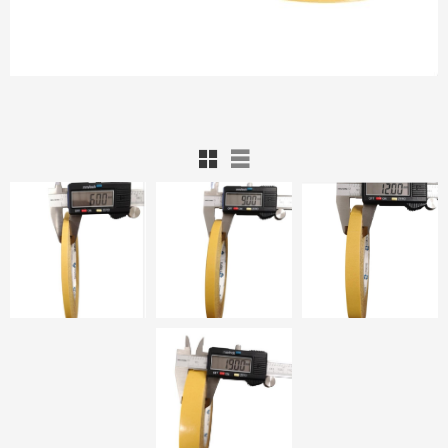
Rutnätsvy
Listvy