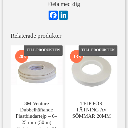
Dela med dig
F
L
a
i
c
n
e
k
b
e
Relaterade produkter
o
d
o
I
k
n
Lägg till i favoriter
Lägg till 
28
13
%
%
3M Venture
TEJP FÖR
Dubbelhäftande
TÄTNING AV
Plastbindartejp – 6–
SÖMMAR 20MM
25 mm (50 m)