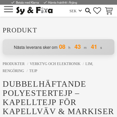
done
Betala med Klarna
done
Hämta fraktfritt i Årjäng
FAVORI
KUND
Meny
PRODUKT
08
43
41
Nästa leverans sker om
h
m
s
PRODUKTER
VERKTYG OCH ELEKTRONIK
LIM,
RENGÖRING
TEJP
DUBBELHÄFTANDE
POLYESTERTEJP –
KAPELLTEJP FÖR
KAPELLVÄV & MARKISER