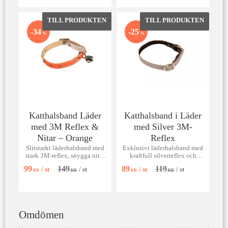
Lägg till i favoriter
Lägg till 
34
25
%
%
Katthalsband Läder
Katthalsband i Läder
med 3M Reflex &
med Silver 3M-
Nitar – Orange
Reflex
Slitstarkt läderhalsband med
Exklusivt läderhalsband med
stark 3M-reflex, snygga nitar
kraftfull silverreflex och
och elastisk säkerhetsstretch.
livsviktig säkerhetsstretch.
99
149
89
119
/
st
/
st
/
st
/
st
KR
KR
KR
KR
Omdömen