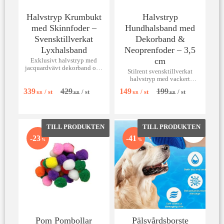
Halvstryp Krumbukt
Halvstryp
med Skinnfoder –
Hundhalsband med
Svensktillverkat
Dekorband &
Lyxhalsband
Neoprenfoder – 3,5
cm
Exklusivt halvstryp med
jacquardvävt dekorband och
Stilrent svensktillverkat
mjukt foder av giftfritt skinn
halvstryp med vackert
från Tärnsjö.
dekorband och mjukt,
339
429
149
199
/
st
/
st
/
st
/
st
vattenavvisande
KR
KR
KR
KR
neoprenfoder.
Lägg till i favoriter
Lägg till 
23
41
%
%
Pom Pombollar
Pälsvårdsborste