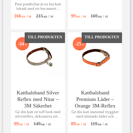
Pom pombollar är en bra katt
leksak med ett bra material
100-p.
166
215
99
169
/
st
/
st
/
st
/
st
KR
KR
KR
KR
Lägg till i favoriter
Lägg till 
34
25
%
%
Katthalsband Silver
Katthalsband
Reflex med Nitar –
Premium Läder –
3M Säkerhet
Orange 3M-Reflex
Ge din katt en tuff look med
Ge din katt maximal trygghet
silverreflex, dekorativa nitar
med slitstarkt läder och
och livsviktig stretch.
marknadens bästa 3M-reflex i
99
149
89
119
/
st
/
st
/
st
/
st
orange.
KR
KR
KR
KR