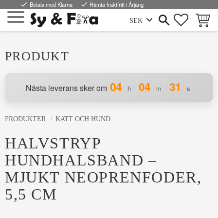
done
Betala med Klarna
done
Hämta fraktfritt i Årjäng
FAVORI
KUND
Meny
PRODUKT
04
04
30
Nästa leverans sker om
h
m
s
PRODUKTER
KATT OCH HUND
HALVSTRYP
HUNDHALSBAND –
MJUKT NEOPRENFODER,
5,5 CM