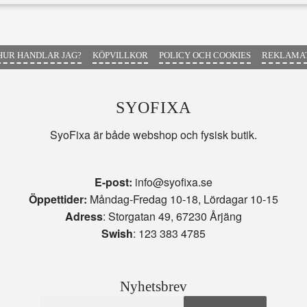
HUR HANDLAR JAG?
KÖPVILLKOR
POLICY OCH COOKIES
REKLAMAT
SYOFIXA
SyoFixa är både webshop och fysisk butik.
E-post:
info@syofixa.se
Öppettider:
Måndag-Fredag 10-18, Lördagar 10-15
Adress
: Storgatan 49, 67230 Årjäng
Swish
: 123 383 4785
Nyhetsbrev