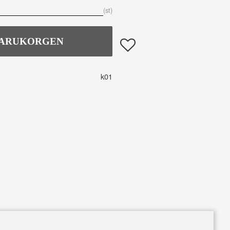
st
Lägg till i favoriter
k01