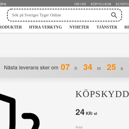
rjäng
OM OSS
KÖPVILLKOR
KUNDTJ
RODUKTER
HYRA VERKTYG
NYHETER
TJÄNSTER
R
07
34
25
Nästa leverans sker om
h
m
s
KÖPSKYD
24
KR
/
st
Antal