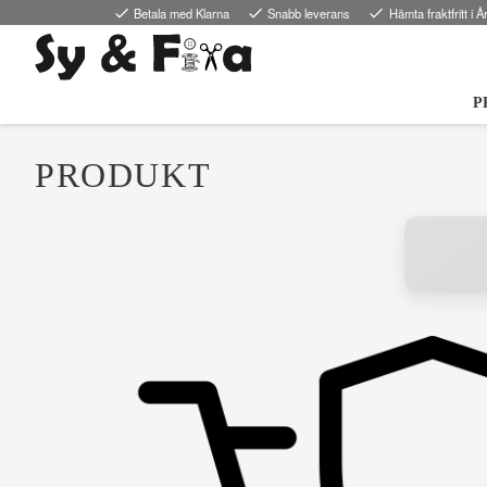
done
Betala med Klarna
done
Snabb leverans
done
Hämta fraktfritt i Å
P
PRODUKT