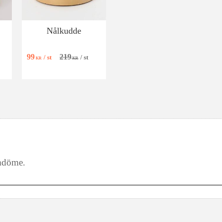
Nålkudde
99
219
/
st
/
st
KR
KR