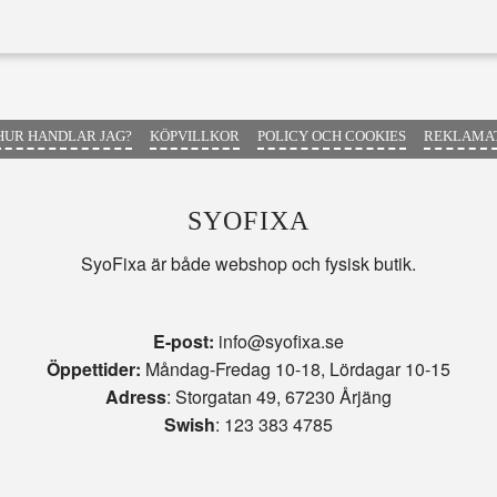
HUR HANDLAR JAG?
KÖPVILLKOR
POLICY OCH COOKIES
REKLAMAT
SYOFIXA
SyoFixa är både webshop och fysisk butik.
E-post:
info@syofixa.se
Öppettider:
Måndag-Fredag 10-18, Lördagar 10-15
Adress
: Storgatan 49, 67230 Årjäng
Swish
: 123 383 4785