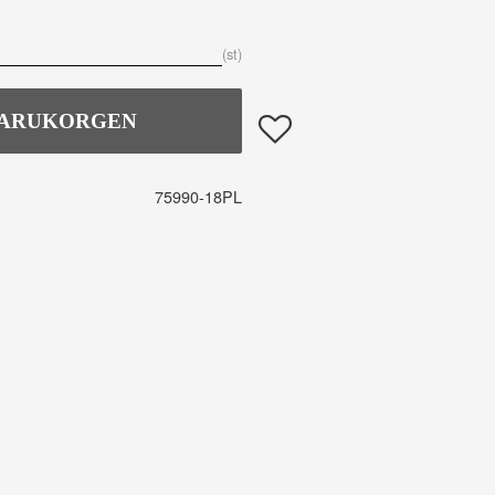
st
Lägg till i favoriter
75990-18PL