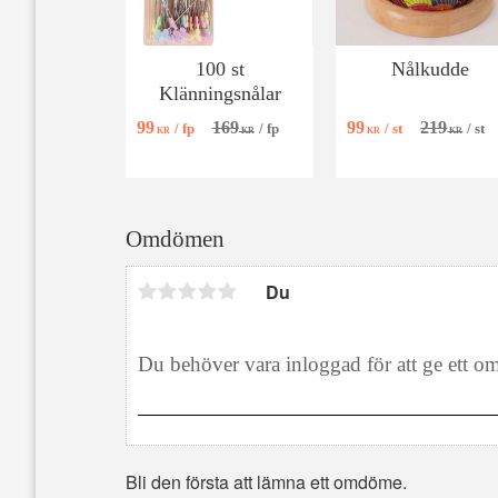
100 st
Nålkudde
Klänningsnålar
99
169
99
219
/
fp
/
fp
/
st
/
st
KR
KR
KR
KR
Omdömen
Du
Bli den första att lämna ett omdöme.