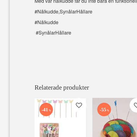
Med vår nålkudde får du inte bara en funktionell p
#Nålkudde,SynålarHållare
#Nålkudde
#SynålarHållare
Relaterade produkter
Lägg till i favoriter
41
55
%
%