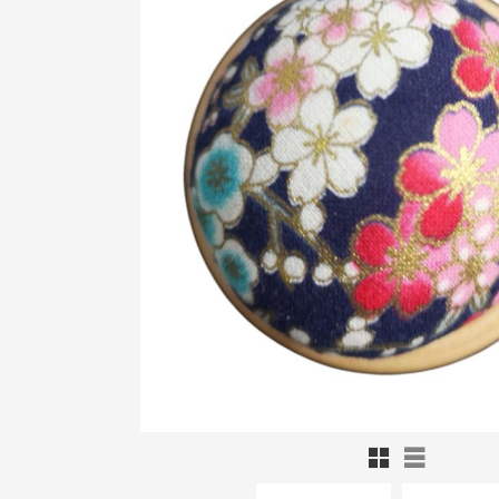
Rutnätsvy
Listvy