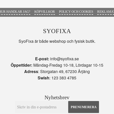
HUR HANDLAR JAG?
KÖPVILLKOR
POLICY OCH COOKIES
REKLAMAT
SYOFIXA
SyoFixa är både webshop och fysisk butik.
E-post:
info@syofixa.se
Öppettider:
Måndag-Fredag 10-18, Lördagar 10-15
Adress
: Storgatan 49, 67230 Årjäng
Swish
: 123 383 4785
Nyhetsbrev
PRENUMERERA