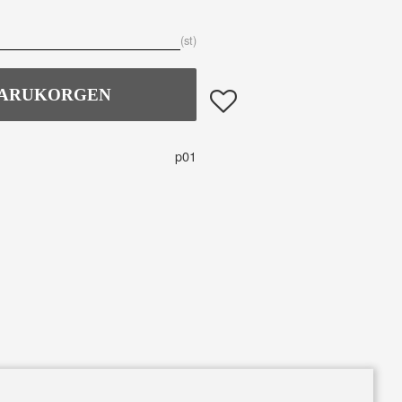
st
Lägg till i favoriter
p01