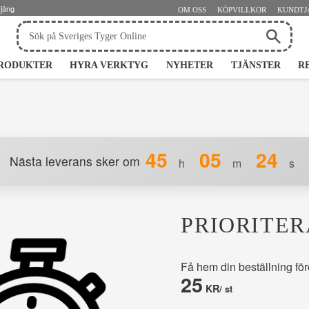
rjäng
OM OSS
KÖPVILLKOR
KUNDTJ
RODUKTER
HYRA VERKTYG
NYHETER
TJÄNSTER
R
45
05
24
Nästa leverans sker om
h
m
s
PRIORITE
Få hem din beställning fö
25
KR
/
st