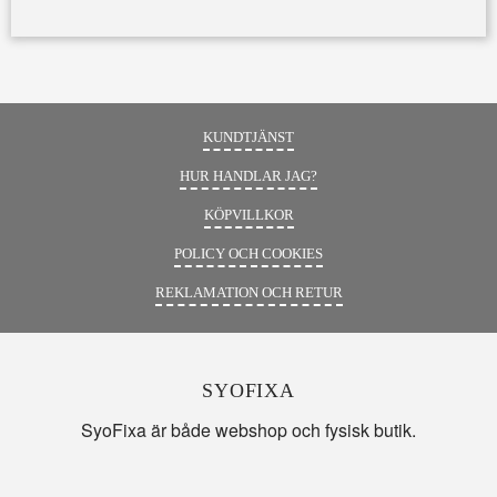
KUNDTJÄNST
HUR HANDLAR JAG?
KÖPVILLKOR
POLICY OCH COOKIES
REKLAMATION OCH RETUR
SYOFIXA
SyoFixa är både webshop och fysisk butik.