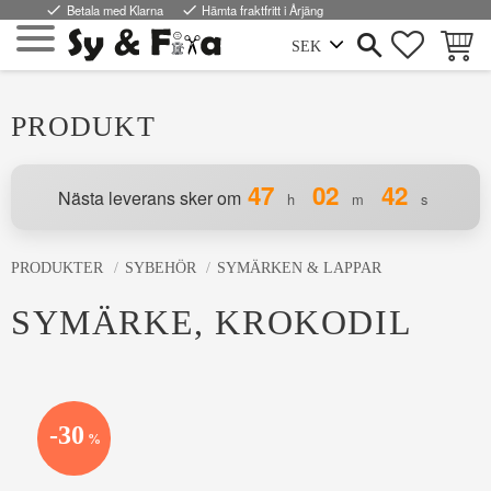
done
Betala med Klarna
done
Hämta fraktfritt i Årjäng
FAVORI
KUND
Meny
PRODUKT
47
02
42
Nästa leverans sker om
h
m
s
PRODUKTER
SYBEHÖR
SYMÄRKEN & LAPPAR
SYMÄRKE, KROKODIL
30
%