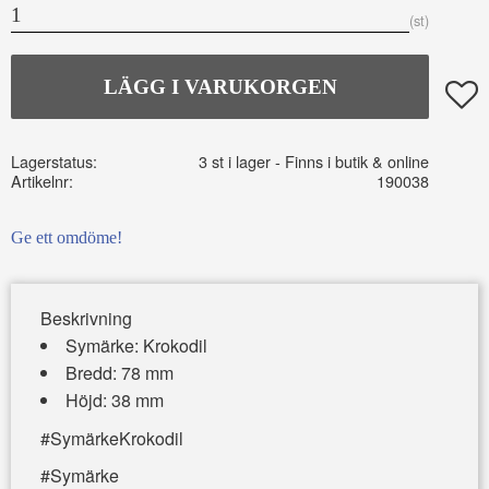
st
Lägg t
Lagerstatus
3 st i lager
Artikelnr
190038
Ge ett omdöme!
Beskrivning
Symärke: Krokodil
Bredd: 78 mm
Höjd: 38 mm
#SymärkeKrokodil
#Symärke