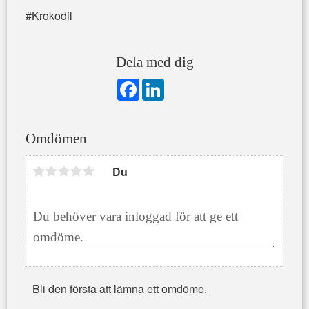
#Krokodil
Dela med dig
F
L
a
i
c
n
e
k
b
e
Omdömen
o
d
o
I
k
n
Du
Bli den första att lämna ett omdöme.