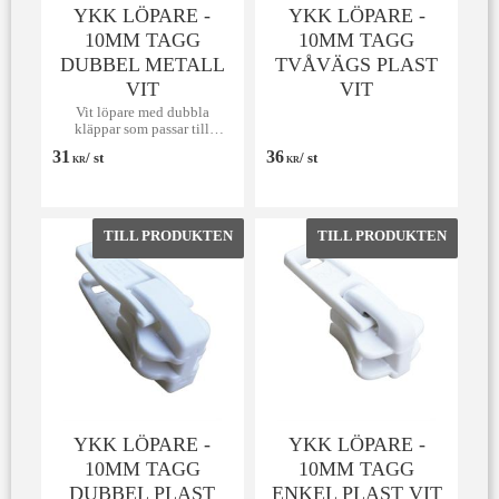
YKK LÖPARE -
YKK LÖPARE -
10MM TAGG
10MM TAGG
DUBBEL METALL
TVÅVÄGS PLAST
VIT
VIT
Vit löpare med dubbla
kläppar som passar till
Taggblixtlås.
31
36
/
st
/
st
KR
KR
Lägg till i favoriter
Lägg till 
YKK LÖPARE -
YKK LÖPARE -
10MM TAGG
10MM TAGG
DUBBEL PLAST
ENKEL PLAST VIT