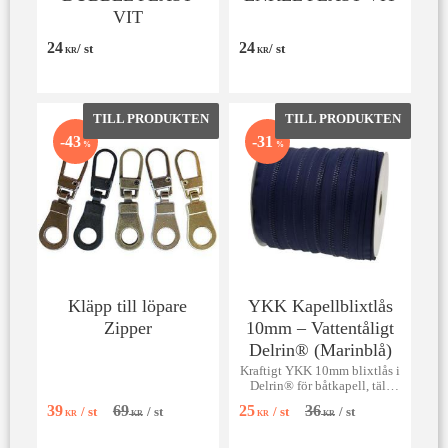
VIT
24
24
/
st
/
st
KR
KR
Lägg till i favoriter
Lägg till 
43
31
%
%
Kläpp till löpare
YKK Kapellblixtlås
Zipper
10mm – Vattentåligt
Delrin® (Marinblå)
Kraftigt YKK 10mm blixtlås i
Delrin® för båtkapell, tält
och slitstark sömnad. Säljes
39
69
25
36
/
st
/
st
/
st
/
st
per 50 cm. [Glöm ej löpare!]
KR
KR
KR
KR