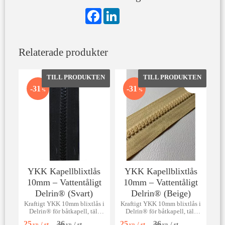
F
L
a
i
c
n
e
k
b
e
Relaterade produkter
o
d
o
I
k
n
Lägg till i favoriter
Lägg till 
31
31
%
%
YKK Kapellblixtlås
YKK Kapellblixtlås
10mm – Vattentåligt
10mm – Vattentåligt
Delrin® (Svart)
Delrin® (Beige)
Kraftigt YKK 10mm blixtlås i
Kraftigt YKK 10mm blixtlås i
Delrin® för båtkapell, tält
Delrin® för båtkapell, tält
och slitstark sömnad. Säljes
och slitstark sömnad. Säljes
25
36
25
36
/
st
/
st
/
st
/
st