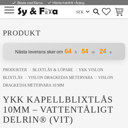
done
Betala med Klarna
done
Hämta fraktfritt i Årjäng
FAVORI
KUND
Meny
PRODUKT
64
54
23
Nästa leverans sker om
h
m
s
PRODUKTER
BLIXTLÅS & LÖPARE
YKK VISLON
BLIXTLÅS
VISLON DRAGKEDJA METERVARA
VISLON
DRAGKEDJA METERVARA 10 MM
YKK KAPELLBLIXTLÅS
10MM – VATTENTÅLIGT
DELRIN® (VIT)