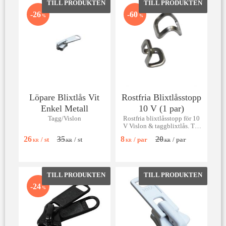
Lägg till i favoriter
Lägg till 
26
60
%
%
Löpare Blixtlås Vit
Rostfria Blixtlåsstopp
Enkel Metall
10 V (1 par)
Tagg/Vislon
Rostfria blixtlåsstopp för 10
V Vislon & taggblixtlås. Tål
saltvatten. Säljes i par.
26
35
8
20
/
st
/
st
/
par
/
par
KR
KR
KR
KR
Lägg till i favoriter
Lägg till 
24
%