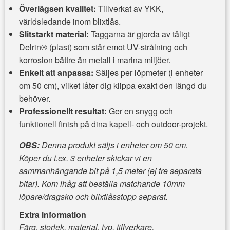
Överlägsen kvalitet:
Tillverkat av YKK,
världsledande inom blixtlås.
Slitstarkt material:
Taggarna är gjorda av tåligt
Delrin® (plast) som står emot UV-strålning och
korrosion bättre än metall i marina miljöer.
Enkelt att anpassa:
Säljes per löpmeter (i enheter
om 50 cm), vilket låter dig klippa exakt den längd du
behöver.
Professionellt resultat:
Ger en snygg och
funktionell finish på dina kapell- och outdoor-projekt.
OBS:
Denna produkt säljs i enheter om 50 cm.
Köper du t.ex. 3 enheter skickar vi en
sammanhängande bit på 1,5 meter (ej tre separata
bitar). Kom ihåg att beställa matchande
10mm
löpare/dragsko
och
blixtlåsstopp
separat.
Extra information
Färg, storlek, material, typ, tillverkare,