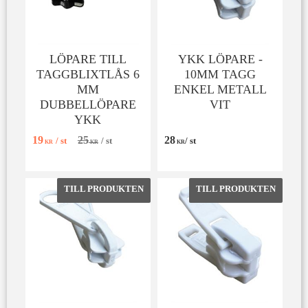
LÖPARE TILL
YKK LÖPARE -
TAGGBLIXTLÅS 6
10MM TAGG
MM
ENKEL METALL
DUBBELLÖPARE
VIT
YKK
19
25
28
/
st
/
st
/
st
KR
KR
KR
Lägg till i favoriter
Lägg till 