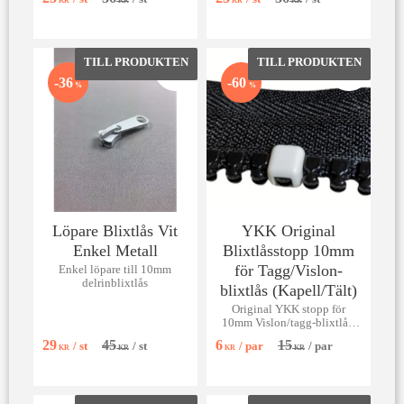
per 50 cm. [Glöm ej löpare!]
per 50 cm. [Glöm ej löpare!]
KR
KR
KR
KR
Lägg till i favoriter
Lägg till 
36
60
%
%
Löpare Blixtlås Vit
YKK Original
Enkel Metall
Blixtlåsstopp 10mm
för Tagg/Vislon-
Enkel löpare till 10mm
delrinblixtlås
blixtlås (Kapell/Tält)
Original YKK stopp för
10mm Vislon/tagg-blixtlås.
Perfekt för kapell, tält och
29
45
6
15
/
st
/
st
/
par
/
par
båtdynor!
KR
KR
KR
KR