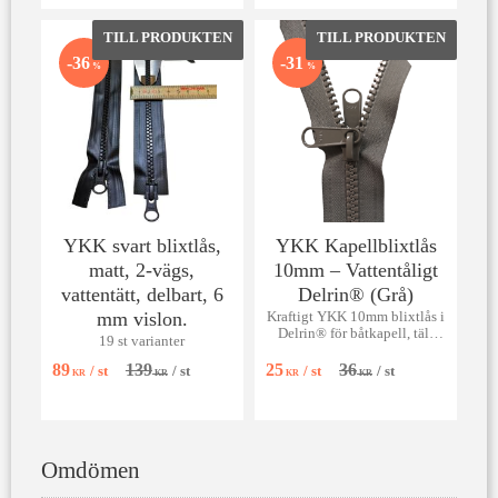
Lägg till i favoriter
Lägg till 
36
31
%
%
YKK svart blixtlås,
YKK Kapellblixtlås
matt, 2-vägs,
10mm – Vattentåligt
vattentätt, delbart, 6
Delrin® (Grå)
mm vislon.
Kraftigt YKK 10mm blixtlås i
Delrin® för båtkapell, tält
19 st varianter
och slitstark sömnad. Säljes
per 50 cm. [Glöm ej löpare!]
89
139
25
36
/
st
/
st
/
st
/
st
KR
KR
KR
KR
Omdömen