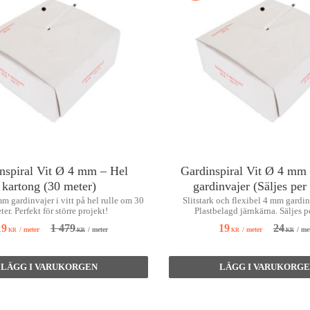
nspiral Vit Ø 4 mm – Hel
Gardinspiral Vit Ø 4 mm
kartong (30 meter)
gardinvajer (Säljes per
mm gardinvajer i vitt på hel rulle om 30
Slitstark och flexibel 4 mm gardins
ter. Perfekt för större projekt!
Plastbelagd järnkärna. Säljes p
1 479
24
19
19
/
meter
/
me
/
meter
/
meter
KR
KR
KR
KR