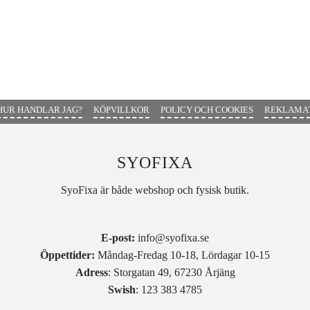
HUR HANDLAR JAG?
KÖPVILLKOR
POLICY OCH COOKIES
REKLAMAT
SYOFIXA
SyoFixa är både webshop och fysisk butik.
E-post:
info@syofixa.se
Öppettider:
Måndag-Fredag 10-18, Lördagar 10-15
Adress
: Storgatan 49, 67230 Årjäng
Swish
: 123 383 4785