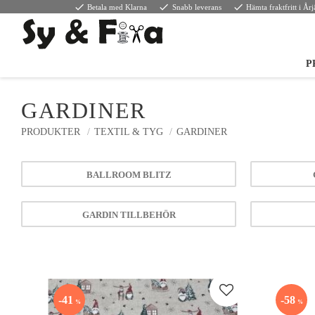
done
done
done
Betala med Klarna
Snabb leverans
Hämta fraktfritt i År
P
GARDINER
PRODUKTER
TEXTIL & TYG
GARDINER
BALLROOM BLITZ
GARDIN TILLBEHÖR
Lägg till i favoriter
41
58
%
%