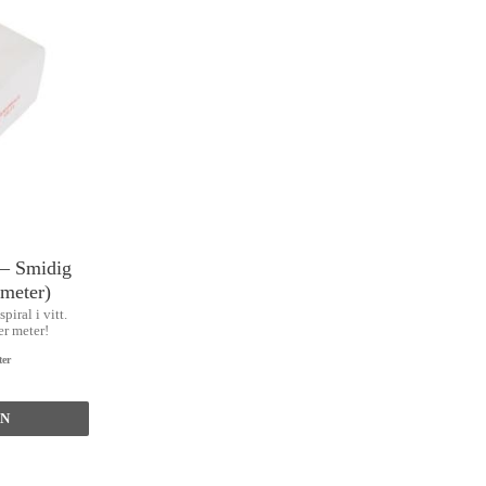
 – Smidig
 meter)
piral i vitt.
er meter!
ter