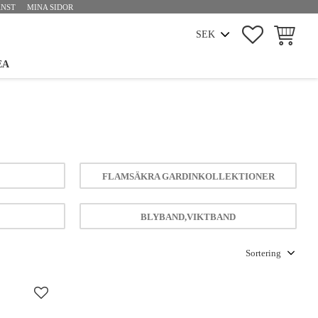
ÄNST
MINA SIDOR
FAVORITER
KUNDVA
EA
FLAMSÄKRA GARDINKOLLEKTIONER
BLYBAND,VIKTBAND
Välj sortering
Lägg till i favoriter