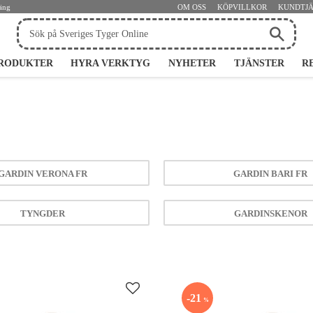
jäng
OM OSS
KÖPVILLKOR
KUNDTJ
RODUKTER
HYRA VERKTYG
NYHETER
TJÄNSTER
R
GARDIN VERONA FR
GARDIN BARI FR
TYNGDER
GARDINSKENOR
Lägg till i favoriter
21
%