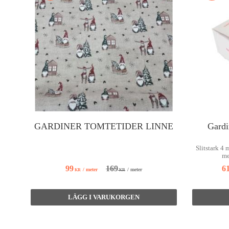
GARDINER TOMTETIDER LINNE
Gardi
Slitstark 4 
me
169
99
6
/
meter
/
meter
KR
KR