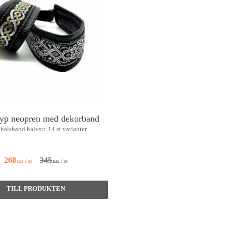
ryp neopren med dekorband
alsband halvstr. 14 st varianter
345
268
/
st
/
st
KR
KR