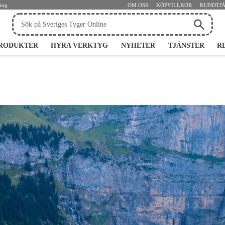
jäng
OM OSS
KÖPVILLKOR
KUNDTJ
RODUKTER
HYRA VERKTYG
NYHETER
TJÄNSTER
R