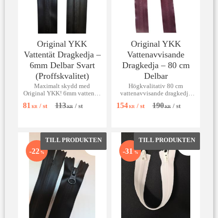
Original YKK
Original YKK
Vattentät Dragkedja –
Vattenavvisande
6mm Delbar Svart
Dragkedja – 80 cm
(Proffskvalitet)
Delbar
Maximalt skydd med
Högkvalitativ 80 cm
Original YKK! 6mm vattentät
vattenavvisande dragkedja
och delbar dragkedja för
från Original YKK. Finns i
81
113
154
190
/
st
/
st
/
st
/
st
extrema förhållanden.
flera färger!
KR
KR
KR
KR
Lägg till i favoriter
Lägg till 
22
31
%
%