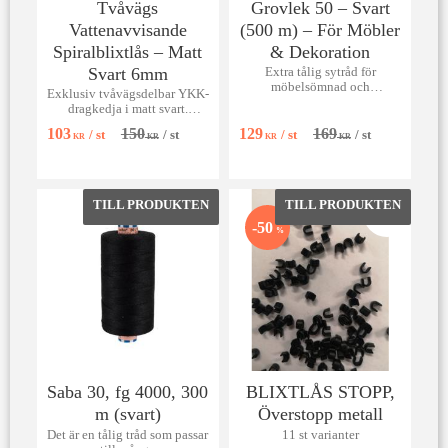
Tvåvägs
Grovlek 50 – Svart
Vattenavvisande
(500 m) – För Möbler
Spiralblixtlås – Matt
& Dekoration
Svart 6mm
Extra tålig sytråd för
möbelsömnad och
Exklusiv tvåvägsdelbar YKK-
utomhusbruk. Grovlek 50.
dragkedja i matt svart.
Öko-tex certifierad.
Vattenavvisande 6mm spiral
103
150
129
169
/
st
/
st
/
st
/
st
för jackor & parkas.
KR
KR
KR
KR
Lägg till i favoriter
Lägg till 
50
%
Saba 30, fg 4000, 300
BLIXTLÅS STOPP,
m (svart)
Överstopp metall
Det är en tålig tråd som passar
11 st varianter