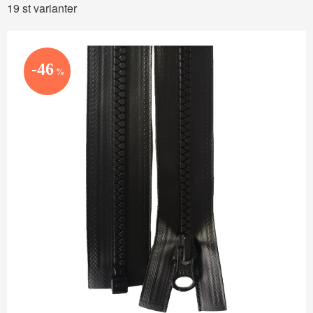
19 st varianter
46
%