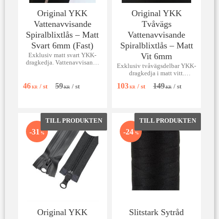
Original YKK
Original YKK
Vattenavvisande
Tvåvägs
Spiralblixtlås – Matt
Vattenavvisande
Svart 6mm (Fast)
Spiralblixtlås – Matt
Vit 6mm
Exklusiv matt svart YKK-
dragkedja. Vattenavvisande
Exklusiv tvåvägsdelbar YKK-
spiral (6mm) för väskor och
dragkedja i matt vitt.
fickor.
Vattenavvisande 6mm spiral
46
59
103
149
/
st
/
st
/
st
/
st
för jackor & kappor.
KR
KR
KR
KR
Lägg till i favoriter
Lägg till 
31
24
%
%
Original YKK
Slitstark Sytråd