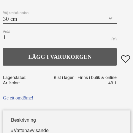
Välj storlek nedan.
Antal
st
Lägg t
Lagerstatus
6 st i lager
Artikelnr
49.1
Ge ett omdöme!
Beskrivning
#Vattenavvisande