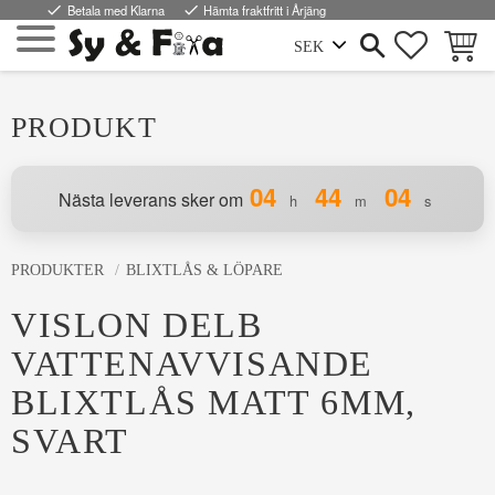
done
Betala med Klarna
done
Hämta fraktfritt i Årjäng
FAVORI
KUND
Meny
PRODUKT
04
44
04
Nästa leverans sker om
h
m
s
PRODUKTER
BLIXTLÅS & LÖPARE
VISLON DELB
VATTENAVVISANDE
BLIXTLÅS MATT 6MM,
SVART