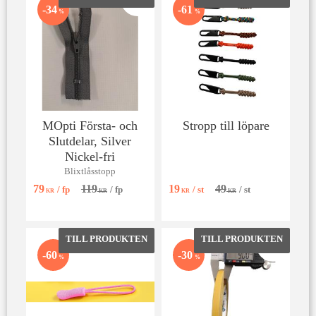
Lägg till i favoriter
Lägg till 
34
61
%
%
MOpti Första- och
Stropp till löpare
Slutdelar, Silver
Nickel-fri
Blixtlåsstopp
79
119
19
49
/
fp
/
fp
/
st
/
st
KR
KR
KR
KR
Lägg till i favoriter
Lägg till 
60
30
%
%