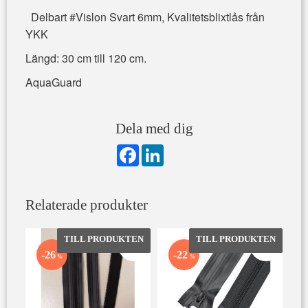
Delbart #Vislon Svart 6mm, Kvalitetsblixtlås från
YKK
Längd: 30 cm till 120 cm.
AquaGuard
Dela med dig
F
L
a
i
c
n
e
k
b
e
Relaterade produkter
o
d
o
I
k
n
Lägg till i favoriter
Lägg till 
26
22
%
%