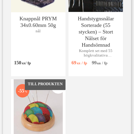
Knappnål PRYM
Handstygnsnålar
34x0.60mm 50g
Sorterade (55
stycken) – Stort
nål
Nålset för
Handsömnad
Komplett set med 55
högkvalitativa
handstygnsnålar för lagning,
150
69
99
/
fp
/
fp
/
fp
broderi och hantverk.
KR
KR
KR
Lägg till i favoriter
55
%