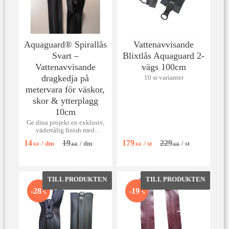
Aquaguard® Spirallås
Vattenavvisande
Svart –
Blixtlås Aquaguard 2-
Vattenavvisande
vägs 100cm
dragkedja på
10 st varianter
metervara för väskor,
skor & ytterplagg
10cm
Ge dina projekt en exklusiv,
vädertålig finish med
Aquaguard® –
14
19
179
229
/
dm
/
dm
/
st
/
st
vattenavvisande spirallås på
KR
KR
KR
KR
metervara för väskor, skor och
jackor.
Lägg till i favoriter
Lägg till 
28
19
%
%