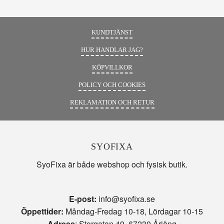
KUNDTJÄNST
HUR HANDLAR JAG?
KÖPVILLKOR
POLICY OCH COOKIES
REKLAMATION OCH RETUR
SYOFIXA
SyoFixa är både webshop och fysisk butik.
E-post:
info@syofixa.se
Öppettider:
Måndag-Fredag 10-18, Lördagar 10-15
Adress
: Storgatan 49, 67230 Årjäng