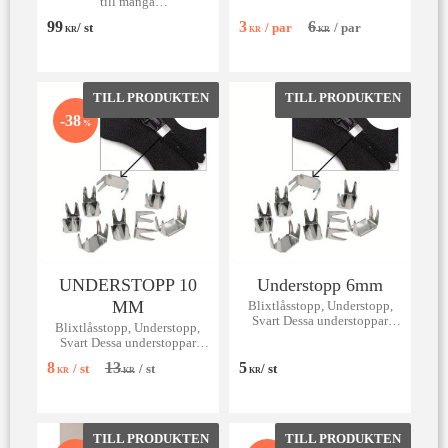
till många
användningsområden främst
99
3
6
/
st
/
par
/
par
till markiser, kapell, möbler
KR
KR
KR
och sängar, men även till
jeans och effektsömnad.
Lägg till i favoriter
Lägg till 
38
%
UNDERSTOPP 10
Understopp 6mm
MM
Blixtlåsstopp, Understopp,
Svart Dessa understoppar
Blixtlåsstopp, Understopp,
passar till spiral-, metall- och
Svart Dessa understoppar
vislonlås.
passar till spiral-, metall- och
8
13
5
/
st
/
st
/
st
vislonlås.
KR
KR
KR