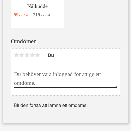
Nålkudde
99
219
/
st
/
st
KR
KR
Omdömen
Du
Bli den första att lämna ett omdöme.