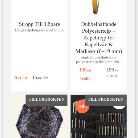
Stropp Till Löpare
Dubbelhäftande
Polyestertejp –
Dragkedjehängare med Snöre
Kapelltejp för
Kapellväv &
Markiser (6–19 mm)
Stark dubbelhäftande
polyestertejp för kapellväv
och markiser. Perfekt för att
139
199
fixera tyget innan sömnad. Ej
KR
KR
för kapellfönster.
/
rulle
6
15
/
st
/
st
/
rulle
KR
KR
Lägg till i favoriter
Lägg till 
30
%