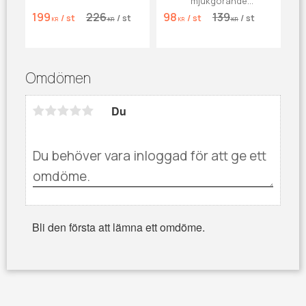
mjukgörande
läderbalsam som
199
226
98
139
/
st
/
st
/
st
/
st
impregnerar, ger blank
KR
KR
KR
KR
yta utan efterpolering
och skyddar mot
saltränder.
Omdömen
Du
Bli den första att lämna ett omdöme.