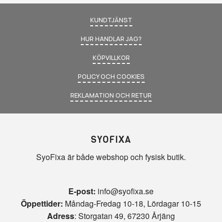
KUNDTJÄNST
HUR HANDLAR JAG?
KÖPVILLKOR
POLICY OCH COOKIES
REKLAMATION OCH RETUR
SYOFIXA
SyoFixa är både webshop och fysisk butik.
E-post:
info@syofixa.se
Öppettider:
Måndag-Fredag 10-18, Lördagar 10-15
Adress
: Storgatan 49, 67230 Årjäng