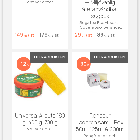
— Miljövänlig
2 st varianter
återanvändbar
sugduk
Sugatex EcoAbsorb .
Superabsorberande
dukar som suger upp till
149
179
29
89
/
st
/
st
/
st
/
st
10× sin vikt. Miljövänliga,
KR
KR
KR
KR
återanvändbara och
tvättbara i maskin 30 °C.
Lägg till i favoriter
Lägg till 
12
30
%
%
Universal Allputs 180
Renapur
g, 400 g, 700 g
Läderbalsam – Box
50ml, 125ml & 200ml
3 st varianter
Rengörande och