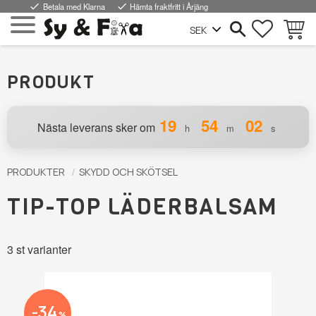
done
Betala med Klarna
done
Hämta fraktfritt i Årjäng
FAVORI
KUND
Meny
PRODUKT
19
54
02
Nästa leverans sker om
h
m
s
PRODUKTER
SKYDD OCH SKÖTSEL
TIP-TOP LÄDERBALSAM
3 st varianter
34
%