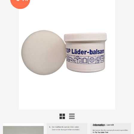
Rutnätsvy
Listvy