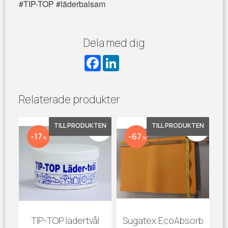
#TIP-TOP #läderbalsam
Dela med dig
F
L
a
i
c
n
e
k
b
e
Relaterade produkter
o
d
o
I
k
n
Lägg till i favoriter
Lägg till 
17
67
%
%
TIP-TOP lädertvål
Sugatex EcoAbsorb