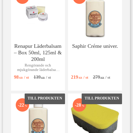
Renapur Läderbalsam
Saphir Créme univer.
– Box 50ml, 125ml &
200ml
Rengörande och
mjukgörande läderbalsam
som impregnerar, ger blank
98
139
219
279
/
st
/
st
/
st
/
st
yta utan efterpolering och
KR
KR
KR
KR
skyddar mot saltränder.
Lägg till i favoriter
Lägg till 
22
28
%
%