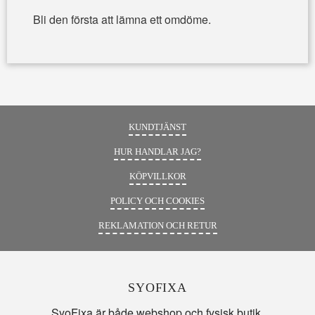
Bli den första att lämna ett omdöme.
KUNDTJÄNST
HUR HANDLAR JAG?
KÖPVILLKOR
POLICY OCH COOKIES
REKLAMATION OCH RETUR
SYOFIXA
SyoFixa är både webshop och fysisk butik.