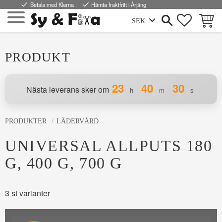
done
Betala med Klarna
done
Hämta fraktfritt i Årjäng
FAVORI
KUND
Meny
PRODUKT
23
40
30
Nästa leverans sker om
h
m
s
PRODUKTER
LÄDERVÅRD
UNIVERSAL ALLPUTS 180
G, 400 G, 700 G
3 st varianter