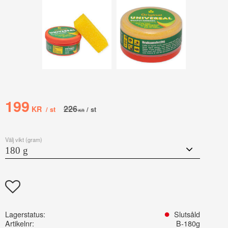
Nedsatt pris:
199
Ordinarie pris:
226
KR
/
st
/
st
KR
Välj vikt (gram)
Lägg till i favoriter
Lagerstatus
Slutsåld
Artikelnr
B-180g