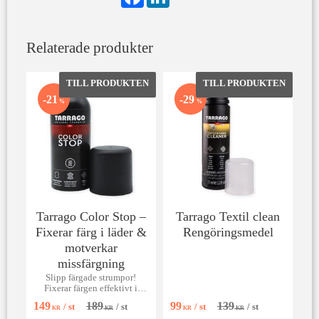
a
i
c
n
e
k
b
e
Relaterade produkter
o
d
o
I
k
n
Lägg till i favoriter
Lägg till 
21
29
%
%
Tarrago Color Stop –
Tarrago Textil clean
Fixerar färg i läder &
Rengöringsmedel
motverkar
missfärgning
Slipp färgade strumpor!
Fixerar färgen effektivt i
läderskor och förhindrar
149
189
99
139
/
st
/
st
/
st
/
st
missfärgning.
KR
KR
KR
KR