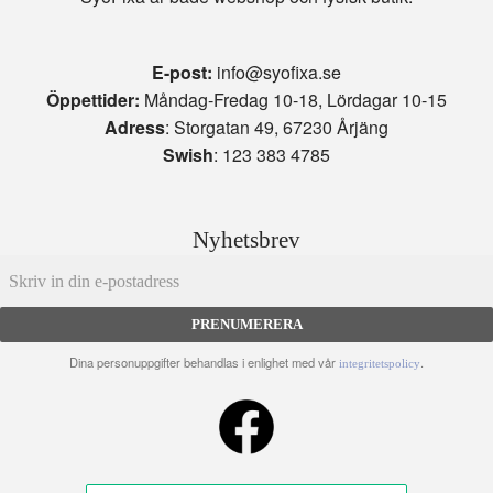
E-post:
info@syofixa.se
Öppettider:
Måndag-Fredag 10-18, Lördagar 10-15
Adress
: Storgatan 49, 67230 Årjäng
Swish
: 123 383 4785
Nyhetsbrev
PRENUMERERA
Dina personuppgifter behandlas i enlighet med vår
.
integritetspolicy