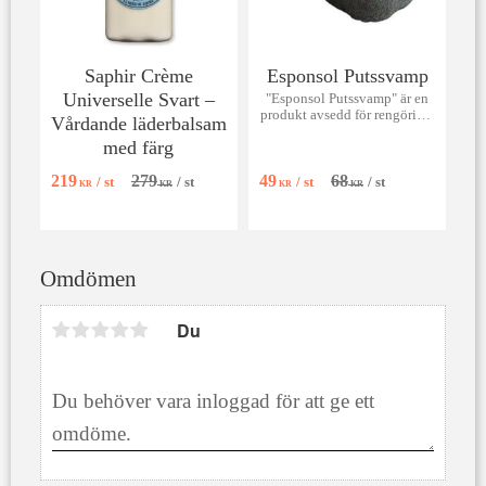
Saphir Crème
Esponsol Putssvamp
Universelle Svart –
"Esponsol Putssvamp" är en
produkt avsedd för rengöring,
Vårdande läderbalsam
smörjning och putsning av
med färg
läder.
219
279
49
68
/
st
/
st
/
st
/
st
KR
KR
KR
KR
Omdömen
Du