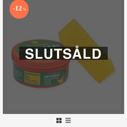
12
%
SLUTSÅLD
Rutnätsvy
Listvy