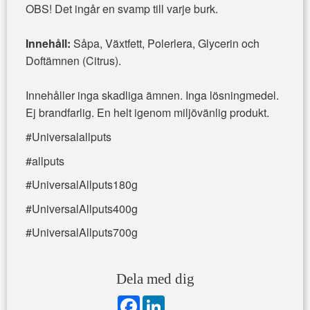
OBS! Det ingår en svamp till varje burk.
Innehåll:
Såpa, Växtfett, Polerlera, Glycerin och
Doftämnen (Citrus).
Innehåller inga skadliga ämnen. Inga lösningmedel.
Ej brandfarlig. En helt igenom miljövänlig produkt.
#Universalallputs
#allputs
#UniversalAllputs180g
#UniversalAllputs400g
#UniversalAllputs700g
Dela med dig
F
L