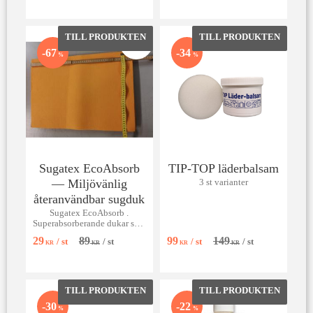
Lägg till i favoriter
Lägg till 
67
34
%
%
Sugatex EcoAbsorb
TIP-TOP läderbalsam
— Miljövänlig
3 st varianter
återanvändbar sugduk
Sugatex EcoAbsorb .
Superabsorberande dukar som
suger upp till 10× sin vikt.
29
89
99
149
/
st
/
st
/
st
/
st
Miljövänliga, återanvändbara
KR
KR
KR
KR
och tvättbara i maskin 30 °C.
Lägg till i favoriter
Lägg till 
30
22
%
%