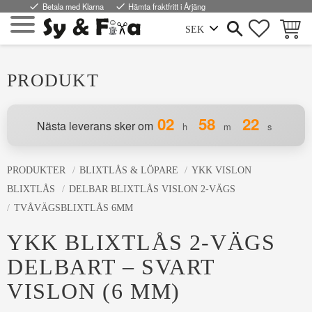
done
Betala med Klarna
done
Hämta fraktfritt i Årjäng
FAVORI
KUND
Meny
PRODUKT
02
58
21
Nästa leverans sker om
h
m
s
PRODUKTER
BLIXTLÅS & LÖPARE
YKK VISLON
BLIXTLÅS
DELBAR BLIXTLÅS VISLON 2-VÄGS
TVÅVÄGSBLIXTLÅS 6MM
YKK BLIXTLÅS 2-VÄGS
DELBART – SVART
VISLON (6 MM)