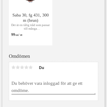
Saba 30, fg 431, 300
m (brun)
Det är en tålig tråd som passar
till många
användningsområden främst
99
/
st
till markiser, kapell, möbler
KR
och sängar, men även till
jeans och effektsömnad.
Omdömen
Du