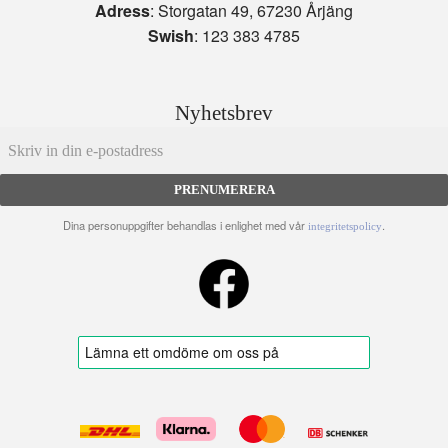
Adress
: Storgatan 49, 67230 Årjäng
Swish
: 123 383 4785
Nyhetsbrev
PRENUMERERA
Dina personuppgifter behandlas i enlighet med vår
.
integritetspolicy