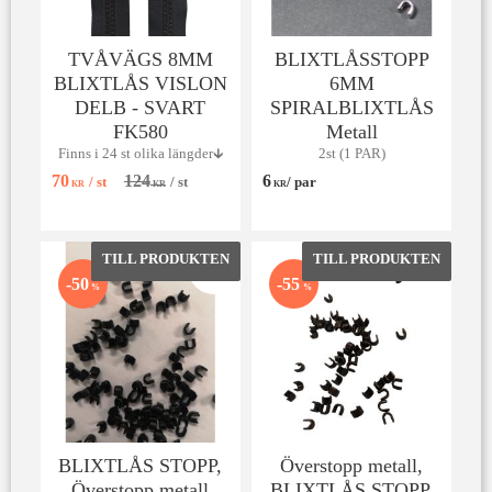
TVÅVÄGS 8MM
BLIXTLÅSSTOPP
BLIXTLÅS VISLON
6MM
DELB - SVART
SPIRALBLIXTLÅS
FK580
Metall
Finns i 24 st olika längder🡳
2st (1 PAR)
70
124
6
/
st
/
st
/
par
KR
KR
KR
Lägg till i favoriter
Lägg till 
50
55
%
%
BLIXTLÅS STOPP,
Överstopp metall,
Överstopp metall
BLIXTLÅS STOPP,