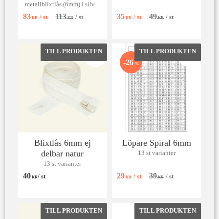
metallblixtlås (6mm) i silver
med svart tyg. Perfekt för
83
113
35
49
/
st
/
st
/
st
/
st
projekt som kräver maximal
KR
KR
KR
KR
slitstyrka och robust stil.
Lägg till i favoriter
Lägg till 
26
%
Blixtlås 6mm ej
Löpare Spiral 6mm
delbar natur
13 st varianter
13 st varianter
40
29
39
/
st
/
st
/
st
KR
KR
KR