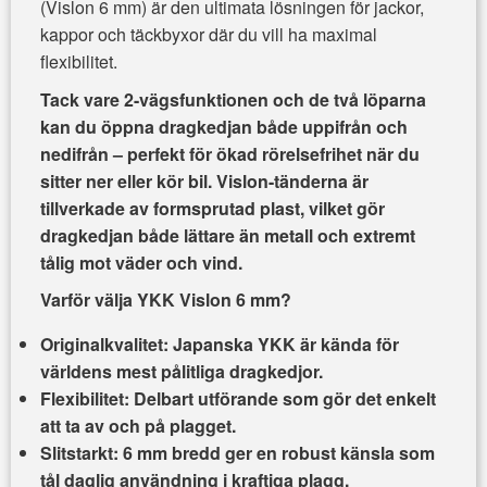
(Vislon 6 mm) är den ultimata lösningen för jackor,
kappor och täckbyxor där du vill ha maximal
flexibilitet.
Tack vare
2-vägsfunktionen
och de två löparna
kan du öppna dragkedjan både uppifrån och
nedifrån – perfekt för ökad rörelsefrihet när du
sitter ner eller kör bil. Vislon-tänderna är
tillverkade av formsprutad plast, vilket gör
dragkedjan både lättare än metall och extremt
tålig mot väder och vind.
Varför välja YKK Vislon 6 mm?
Originalkvalitet:
Japanska YKK är kända för
världens mest pålitliga dragkedjor.
Flexibilitet:
Delbart utförande som gör det enkelt
att ta av och på plagget.
Slitstarkt:
6 mm bredd ger en robust känsla som
tål daglig användning i kraftiga plagg.