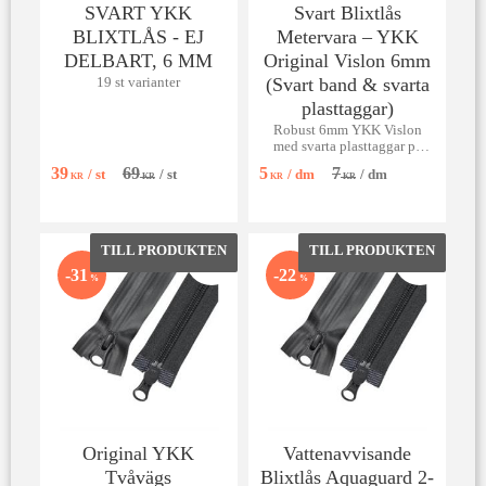
SVART YKK
Svart Blixtlås
BLIXTLÅS - EJ
Metervara – YKK
DELBART, 6 MM
Original Vislon 6mm
(Svart band & svarta
19 st varianter
plasttaggar)
Robust 6mm YKK Vislon
med svarta plasttaggar på
svart band. Slitstark
39
69
5
7
/
st
/
st
/
dm
/
dm
metervara för tuffa projekt!
KR
KR
KR
KR
Lägg till i favoriter
Lägg till 
31
22
%
%
Original YKK
Vattenavvisande
Tvåvägs
Blixtlås Aquaguard 2-