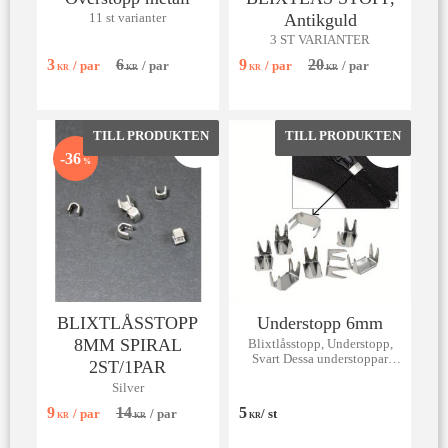
Antikguld
11 st varianter
3 ST VARIANTER
3
6
9
20
/
par
/
par
/
par
/
par
KR
KR
KR
KR
Lägg till i favoriter
Lägg till 
36
%
BLIXTLÅSSTOPP
Understopp 6mm
8MM SPIRAL
Blixtlåsstopp, Understopp,
Svart Dessa understoppar
2ST/1PAR
passar till spiral-, metall- och
Silver
vislonlås.
9
14
5
/
par
/
par
/
st
KR
KR
KR