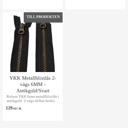
Lägg till i favoriter
YKK Metallblixtlås 2-
vägs 6MM -
Antikguld/Svart
Robust YKK 6mm metallblixtlås i
antikguld. 2-vägs delbar funktion
för jackor & väskor.
129
/
st
KR