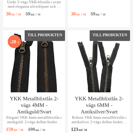
Unikt 2-vägs YKK-blixtlås i svart
hållbarhet och stil. Finns i längder
med eleganta silverlöpare och en
från 30cm till 120
charmig hjärtformad dragare. Ger
30
59
30
59
/
st
/
st
/
st
/
st
jackan det lilla extra!
KR
KR
KR
KR
Lägg till i favoriter
Lägg 
20
%
YKK Metallblixtlås 2-
YKK Metallblixtlås 2-
vägs 4MM -
vägs 6MM -
Antikguld/Svart
Antiksilver/Svart
Elegant YKK 4mm metallblixtlås i
Robust YKK 6mm metallblixtlås i
antikguld. 2-vägs delbar funktion
antiksilver. 2-vägs delbar funktion
för finare plagg.
för jackor & väskor.
159
199
123
/
st
/
st
/
st
KR
KR
KR