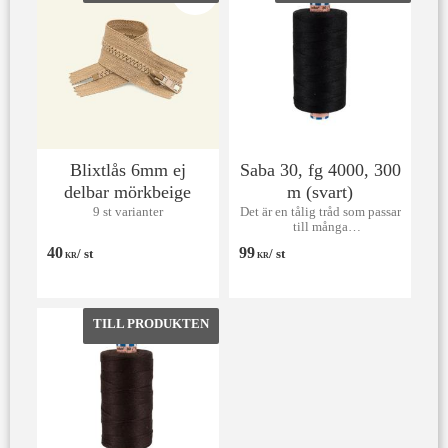
Lägg till i favoriter
Lägg till 
Blixtlås 6mm ej
Saba 30, fg 4000, 300
delbar mörkbeige
m (svart)
9 st varianter
Det är en tålig tråd som passar
till många
användningsområden främst
40
99
/
st
/
st
till markiser, kapell, möbler
KR
KR
och sängar, men även till
jeans och effektsömnad.
Lägg till i favoriter