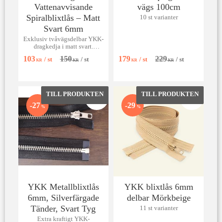
Vattenavvisande
vägs 100cm
Spiralblixtlås – Matt
10 st varianter
Svart 6mm
Exklusiv tvåvägsdelbar YKK-
dragkedja i matt svart.
Vattenavvisande 6mm spiral
103
150
179
229
/
st
/
st
/
st
/
st
för jackor & parkas.
KR
KR
KR
KR
Lägg till i favoriter
Lägg till 
27
29
%
%
YKK Metallblixtlås
YKK blixtlås 6mm
6mm, Silverfärgade
delbar Mörkbeige
Tänder, Svart Tyg
11 st varianter
Extra kraftigt YKK-