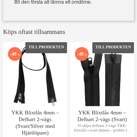
Bli den första att lämna ett omdöme.
Köps oftast tillsammans
Lägg till i favoriter
Lägg 
49
49
%
%
YKK Blixtlås 4mm –
YKK Blixtlås 4mm –
Delbart 2-vägs
Delbart 2-vägs (Svart)
(Svart/Silver med
Vi säljer delbara 2-vägs YKK-
blixtlås i svart (4mm) – perfekt för
Hjärtlöpare)
jackor och kläder som kräver