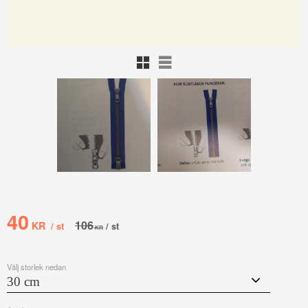
Rutnätsvy
Listvy
Nedsatt pris:
40
Ordinarie pris:
106
KR
/
st
/
st
KR
Välj storlek nedan