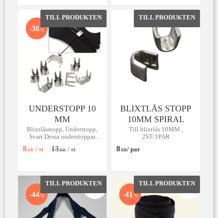
Lägg till i favoriter
Lägg till 
38
%
UNDERSTOPP 10
BLIXTLÅS STOPP
MM
10MM SPIRAL
Blixtlåsstopp, Understopp,
Till blixtlås 10MM ,
Svart Dessa understoppar
2ST/1PAR
passar till spiral-, metall- och
8
13
8
/
st
/
st
/
par
vislonlås.
KR
KR
KR
Lägg till i favoriter
Lägg till 
44
41
%
%