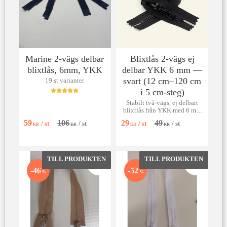
Marine 2-vägs delbar
Blixtlås 2-vägs ej
blixtlås, 6mm, YKK
delbar YKK 6 mm —
svart (12 cm–120 cm
19 st varianter
i 5 cm-steg)
Stabilt två-vägs, ej delbart
blixtlås från YKK med 6 mm
tandbredd. Finns i längder 12
59
106
29
49
/
st
/
st
/
st
/
st
och 15 cm, därefter i 5 cm-
KR
KR
KR
KR
steg (20, 25 … upp till 120
cm).
Lägg till i favoriter
Lägg till 
46
52
%
%