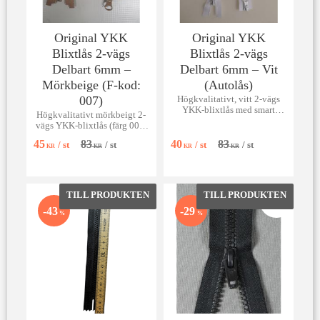
Original YKK
Original YKK
Blixtlås 2-vägs
Blixtlås 2-vägs
Delbart 6mm –
Delbart 6mm – Vit
Mörkbeige (F-kod:
(Autolås)
007)
Högkvalitativt, vitt 2-vägs
YKK-blixtlås med smart
Högkvalitativt mörkbeigt 2-
autolås-löpare. Finns från 15
vägs YKK-blixtlås (färg 007)
cm till 150 cm!
med autolås. Finns från 15 cm
45
83
40
83
/
st
/
st
/
st
/
st
till 150 cm!
KR
KR
KR
KR
Lägg till i favoriter
Lägg till 
43
29
%
%