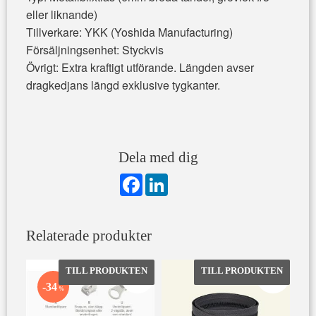
eller liknande)
Tillverkare: YKK (Yoshida Manufacturing)
Försäljningsenhet: Styckvis
Övrigt: Extra kraftigt utförande. Längden avser
dragkedjans längd exklusive tygkanter.
Dela med dig
F
L
a
i
c
n
e
k
b
e
Relaterade produkter
o
d
o
I
k
n
Lägg till i favoriter
Lägg till 
34
%