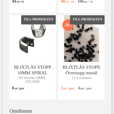
44
40
106
/
st
/
st
/
st
och hållbart!
KR
KR
KR
Lägg till i favoriter
Lägg till 
50
%
BLIXTLÅS STOPP
BLIXTLÅS STOPP,
10MM SPIRAL
Överstopp metall
Till blixtlås 10MM ,
11 st varianter
2ST/1PAR
8
3
6
/
par
/
par
/
par
KR
KR
KR
Omdömen