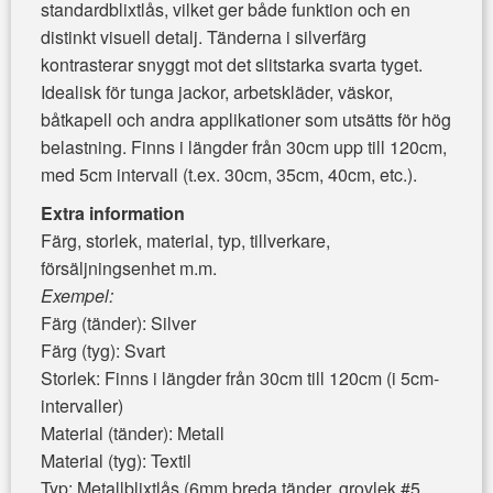
standardblixtlås, vilket ger både funktion och en
distinkt visuell detalj. Tänderna i silverfärg
kontrasterar snyggt mot det slitstarka svarta tyget.
Idealisk för tunga jackor, arbetskläder, väskor,
båtkapell och andra applikationer som utsätts för hög
belastning. Finns i längder från 30cm upp till 120cm,
med 5cm intervall (t.ex. 30cm, 35cm, 40cm, etc.).
Extra information
Färg, storlek, material, typ, tillverkare,
försäljningsenhet m.m.
Exempel:
Färg (tänder): Silver
Färg (tyg): Svart
Storlek: Finns i längder från 30cm till 120cm (i 5cm-
intervaller)
Material (tänder): Metall
Material (tyg): Textil
Typ: Metallblixtlås (6mm breda tänder, grovlek #5