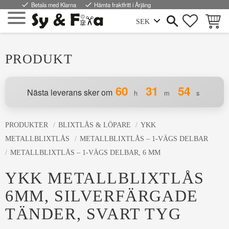
done
Betala med Klarna
done
Hämta fraktfritt i Årjäng
FAVORI
KUND
Meny
PRODUKT
60
31
54
Nästa leverans sker om
h
m
s
PRODUKTER
BLIXTLÅS & LÖPARE
YKK
METALLBLIXTLÅS
METALLBLIXTLÅS – 1-VÄGS DELBAR
METALLBLIXTLÅS – 1-VÄGS DELBAR, 6 MM
YKK METALLBLIXTLÅS
6MM, SILVERFÄRGADE
TÄNDER, SVART TYG