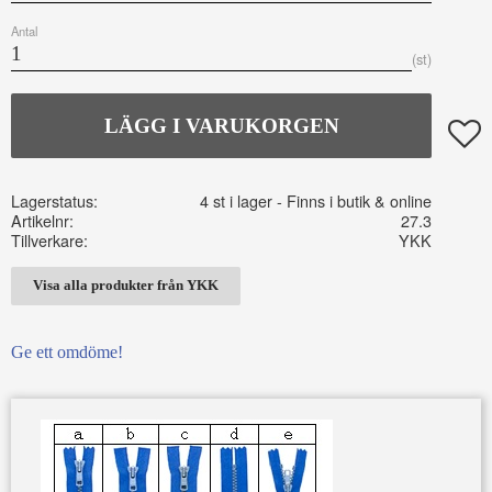
Antal
st
Lägg t
Lagerstatus
4 st i lager
Artikelnr
27.3
Tillverkare
YKK
Visa alla produkter från YKK
Ge ett omdöme!