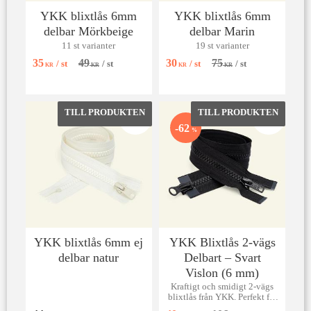
YKK blixtlås 6mm
YKK blixtlås 6mm
delbar Mörkbeige
delbar Marin
11 st varianter
19 st varianter
35
49
30
75
/
st
/
st
/
st
/
st
KR
KR
KR
KR
Lägg till i favoriter
Lägg till 
62
%
YKK blixtlås 6mm ej
YKK Blixtlås 2-vägs
delbar natur
Delbart – Svart
Vislon (6 mm)
Kraftigt och smidigt 2-vägs
blixtlås från YKK. Perfekt för
jackor och kappor. Delbart