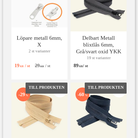
Löpare metall 6mm,
Delbart Metall
X
blixtlås 6mm,
Grå/svart oxid YKK
2 st varianter
19 st varianter
19
29
89
/
st
/
st
/
st
KR
KR
KR
Lägg till i favoriter
Lägg till 
29
60
%
%