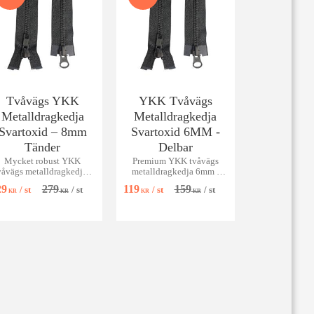
Tvåvägs YKK
YKK Tvåvägs
Metalldragkedja
Metalldragkedja
Svartoxid – 8mm
Svartoxid 6MM -
Tänder
Delbar
Mycket robust YKK
Premium YKK tvåvägs
våvägs metalldragkedja i
metalldragkedja 6mm i
vartoxid (8mm). Perfekt
snygg svartoxid. Extremt
29
279
119
159
/
st
/
st
/
st
/
st
ör tunga jackor, kapell &
robust för jackor & väskor.
KR
KR
KR
KR
grov sömnad.