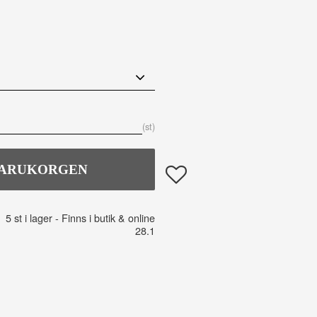
st
Lägg till i favoriter
5 st i lager
28.1