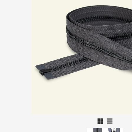
Rutnätsvy
Listvy