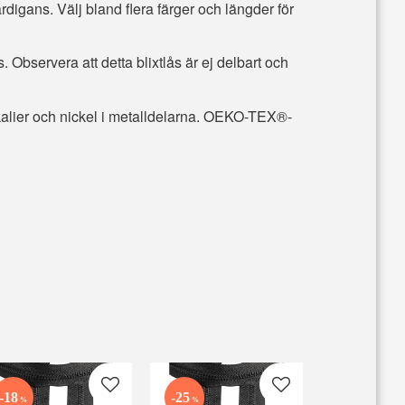
digans. Välj bland flera färger och längder för
. Observera att detta blixtlås är ej delbart och
mikalier och nickel i metalldelarna. OEKO-TEX®-
 favoriter
Lägg till i favoriter
Lägg till i favoriter
18
25
%
%