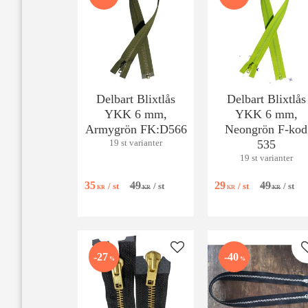
Delbart Blixtlås
Delbart Blixtlås
YKK 6 mm,
YKK 6 mm,
Armygrön FK:D566
Neongrön F-kod
535
19 st varianter
19 st varianter
35
49
29
49
/
st
/
st
/
st
/
st
KR
KR
KR
KR
Lägg till i favoriter
27
40
%
%