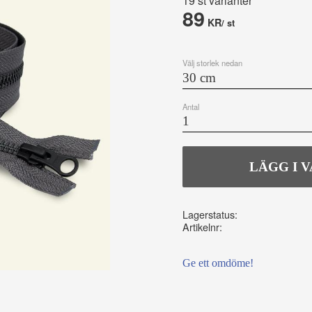
19 st varianter
89
KR
/
st
Välj storlek nedan
Antal
Lagerstatus
Artikelnr
Ge ett omdöme!