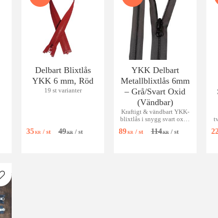
Delbart Blixtlås
YKK Delbart
YKK 6 mm, Röd
Metallblixtlås 6mm
– Grå/Svart Oxid
19 st varianter
(Vändbar)
Kraftigt & vändbart YKK-
blixtlås i snygg svart oxid.
t
Perfekt för jackor och
s
35
49
89
114
2
/
st
/
st
/
st
/
st
vändbara plagg!
f
KR
KR
KR
KR
Lägg till i favoriter