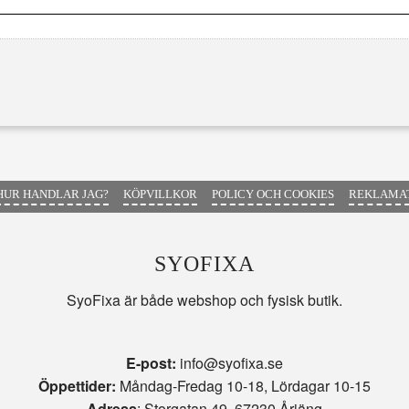
HUR HANDLAR JAG?
KÖPVILLKOR
POLICY OCH COOKIES
REKLAMAT
SYOFIXA
SyoFixa är både webshop och fysisk butik.
E-post:
info@syofixa.se
Öppettider:
Måndag-Fredag 10-18, Lördagar 10-15
Adress
: Storgatan 49, 67230 Årjäng