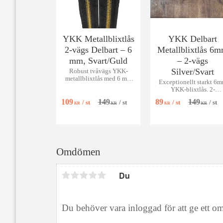
YKK Metallblixtlås
YKK Delbart
2-vägs Delbart – 6
Metallblixtlås 6
mm, Svart/Guld
– 2-vägs
Silver/Svart
Robust tvåvägs YKK-
metallblixtlås med 6 mm
Exceptionellt starkt 6
guldtänder – perfekt för
YKK-blixtlås. 2-
jackor och väskor.
vägsfunktion för jacko
109
149
89
149
/
st
/
st
/
st
/
st
och rockar. Hållbar
KR
KR
KR
KR
silverfinish och svart ty
Omdömen
Du