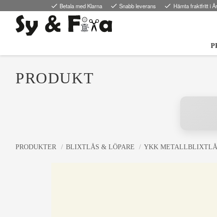
done
Betala med Klarna
done
Snabb leverans
done
Hämta fraktfritt i Å
P
PRODUKT
PRODUKTER
BLIXTLÅS & LÖPARE
YKK METALLBLIXTL