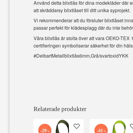
Använd detta blixtlås för dina modekläder där en
att skräddarsy blixtlåset till ditt unika syprojekt.
Vi rekommenderar att du försluter blixtlåset inna
passar perfekt för klädesplagg där du inte behöve
Våra blixtlås är stolta över att vara OEKO-TEX 1
certifieringen symboliserar säkerhet för din häl
#DelbartMetallblixtlås6mm,Grå/svartoxidYKK
Relaterade produkter
Lägg till i favoriter
29
41
%
%