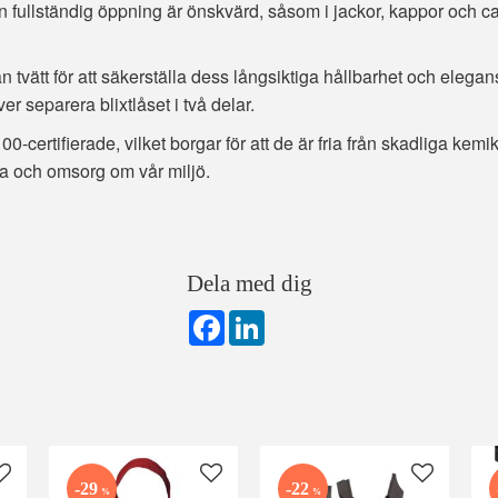
 fullständig öppning är önskvärd, såsom i jackor, kappor och car
n tvätt för att säkerställa dess långsiktiga hållbarhet och elegans
r separera blixtlåset i två delar.
00-certifierade, vilket borgar för att de är fria från skadliga ke
sa och omsorg om vår miljö.
Dela med dig
F
L
a
i
c
n
e
k
b
e
o
d
o
I
k
n
Lägg till i favoriter
Lägg till i favoriter
Lägg till i
29
22
%
%