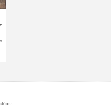
mm
mm
r
g.