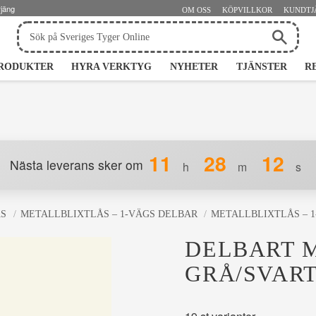
rjäng
OM OSS
KÖPVILLKOR
KUNDTJ
RODUKTER
HYRA VERKTYG
NYHETER
TJÄNSTER
R
11
28
11
Nästa leverans sker om
h
m
s
ÅS
METALLBLIXTLÅS – 1-VÄGS DELBAR
METALLBLIXTLÅS – 1
DELBART M
GRÅ/SVART