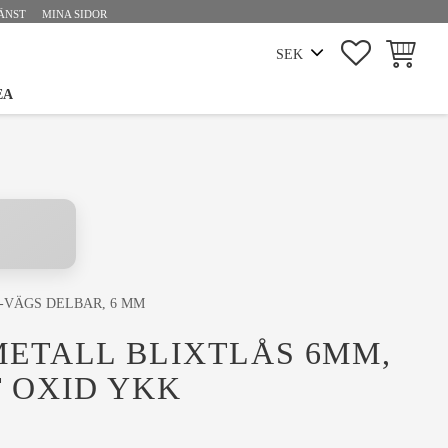
ÄNST
MINA SIDOR
FAVORITE
KUNDVA
EA
-VÄGS DELBAR, 6 MM
ETALL BLIXTLÅS 6MM,
 OXID YKK