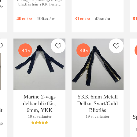
)
blixtlås från YKK. Perfekt
K-
för jackor och kappor.
Delbart och hållbart!
l
40
106
31
45
8
/
st
/
st
/
st
/
st
KR
KR
KR
KR
Lägg till i favoriter
Lägg till i favoriter
Lägg till i
44
40
%
%
Marine 2-vägs
YKK 6mm Metall
delbar blixtlås,
Delbar Svart/Guld
t
6mm, YKK
Blixtlås
S
19 st varianter
19 st varianter
ägs
t
ån