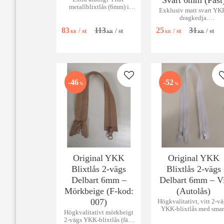
Svart 6mm (Fast
metallblixtlås (6mm) i
Exklusiv matt svart YK
silver med svart tyg.
dragkedja.
Perfekt för projekt som
Vattenavvisande spira
kräver maximal slitstyrka
83
113
25
31
/
st
/
st
/
st
/
st
(6mm) för väskor och
KR
KR
KR
KR
och robust stil.
fickor.
Lägg till i favoriter
46
52
%
%
Original YKK
Original YKK
Blixtlås 2-vägs
Blixtlås 2-vägs
Delbart 6mm –
Delbart 6mm – Vi
Mörkbeige (F-kod:
(Autolås)
007)
Högkvalitativt, vitt 2-v
YKK-blixtlås med smar
Högkvalitativt mörkbeigt
autolås-löpare. Finns fr
2-vägs YKK-blixtlås (färg