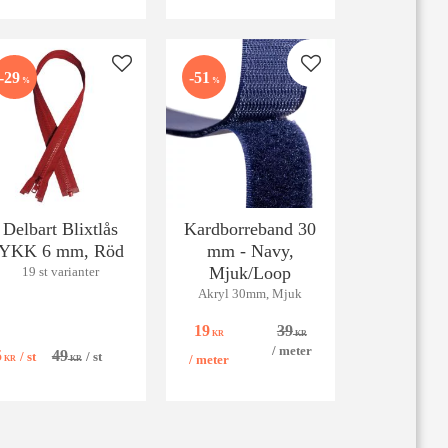
 favoriter
Lägg till i favoriter
Lägg till i favoriter
29
51
%
%
Delbart Blixtlås
Kardborreband 30
YKK 6 mm, Röd
mm - Navy,
Mjuk/Loop
19 st varianter
Akryl 30mm, Mjuk
19
39
KR
KR
/
meter
5
49
/
st
/
st
/
meter
KR
KR