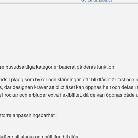
.
i tre huvudsakliga kategorier baserat på deras funktion:
s i plagg som byxor och klänningar, där blixtlåset är fast och i
 där designen kräver att blixtlåset kan öppnas helt och delas i två
i rockar och erbjuder extra flexibilitet, då de kan öppnas både up
r större anpassningsbarhet.
räver slitstarka och pålitliga blixtlås.