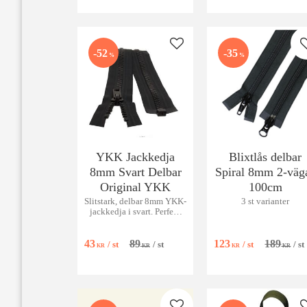
Lägg till i favoriter
52
35
%
%
YKK Jackkedja
Blixtlås delbar
8mm Svart Delbar
Spiral 8mm 2-väg
Original YKK
100cm
Slitstark, delbar 8mm YKK-
3 st varianter
jackkedja i svart. Perfekt
för jackor & grövre tyger.
Hög kvalitet!
43
89
123
189
/
st
/
st
/
st
/
st
KR
KR
KR
KR