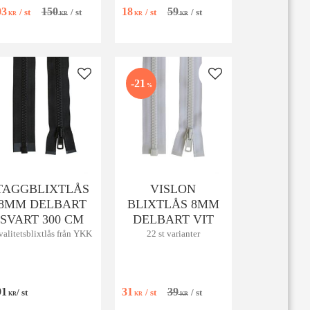
svart. Vattenavvisande
alla dina syprojek
03
150
18
59
/
st
/
st
/
st
/
st
6mm spiral för jackor &
KR
KR
KR
KR
parkas.
 favoriter
Lägg till i favoriter
Lägg till i favoriter
21
%
TAGGBLIXTLÅS
VISLON
8MM DELBART
BLIXTLÅS 8MM
SVART 300 CM
DELBART VIT
alitetsblixtlås från YKK
22 st varianter
91
31
39
/
st
/
st
/
st
KR
KR
KR