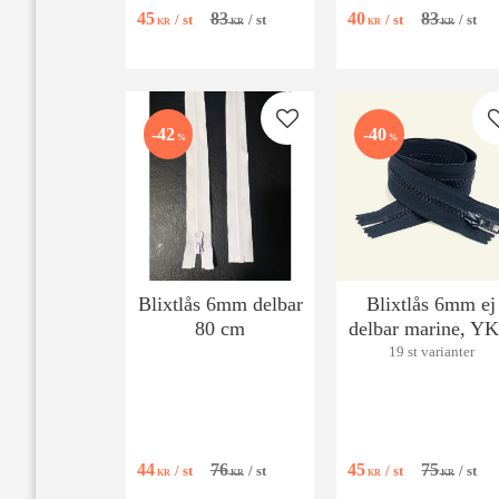
15 cm till 150 cm!
007) med autolås. Finns
45
83
40
83
/
st
/
st
/
st
/
st
från 15 cm till 150 cm!
KR
KR
KR
KR
Lägg till i favoriter
42
40
%
%
Blixtlås 6mm delbar
Blixtlås 6mm ej
80 cm
delbar marine, Y
19 st varianter
44
76
45
75
/
st
/
st
/
st
/
st
KR
KR
KR
KR