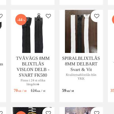
Lägg till i favoriter
Lägg till i favoriter
Lägg till i
44
%
TVÅVÄGS 8MM
SPIRALBLIXTLÅS
as
BLIXTLÅS
8MM DELBART
VISLON DELB -
Svart & Vit
SVART FK580
Kvalitetsablixtlås från
YKK
Finns i 24 st olika
längder🡳
70
124
59
3
/
st
/
st
/
st
KR
KR
KR