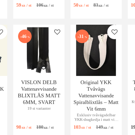
59
106
50
83
1
/
st
/
st
/
st
/
st
KR
KR
KR
KR
Lägg till i favoriter
Lägg till i favoriter
Lägg till i
46
31
%
%
VISLON DELB
Original YKK
KK
Vattenavvisande
Tvåvägs
BLIXTLÅS MATT
Vattenavvisande
6MM, SVART
Spiralblixtlås – Matt
Kv
Vit 6mm
19 st varianter
Exklusiv tvåvägsdelbar
YKK-dragkedja i matt vitt.
Vattenavvisande 6mm
98
180
103
149
1
/
st
/
st
/
st
/
st
spiral för jackor & kappor.
KR
KR
KR
KR