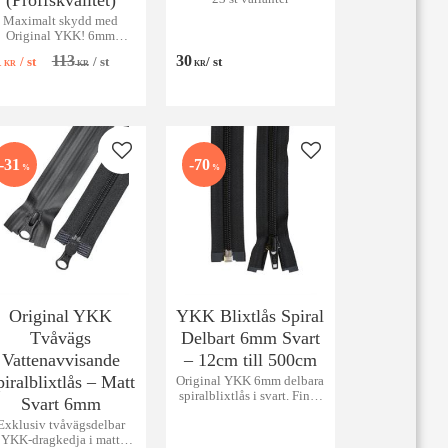
(Proffskvalitet)
Maximalt skydd med
Original YKK! 6mm
vattentät och delbar
1
113
30
/
st
/
st
/
st
dragkedja för extrema
KR
KR
KR
förhållanden.
 favoriter
Lägg till i favoriter
Lägg till i favoriter
31
70
%
%
Original YKK
YKK Blixtlås Spiral
Tvåvägs
Delbart 6mm Svart
Vattenavvisande
– 12cm till 500cm
piralblixtlås – Matt
Original YKK 6mm delbara
spiralblixtlås i svart. Finns
Svart 6mm
i många storlekar från
Exklusiv tvåvägsdelbar
12cm upp till 500cm. Hög
YKK-dragkedja i matt
kvalitet och pålitlighet för