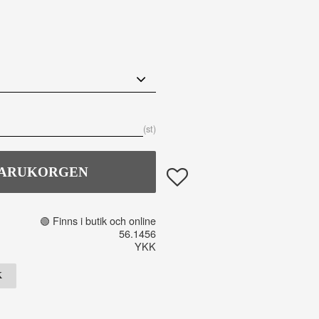
is:
st
Lägg till i favoriter
🟢 Finns i butik och online
56.1456
YKK
K