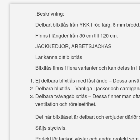
.Beskrivning:
Delbart blixtlås från YKK i röd färg, 6 mm bredd
Finns i längder från 30 cm till 120 cm.
JACKKEDJOR, ARBETSJACKAS
Lär känna ditt blixtlås
Blixtlås finns i flera varianter och kan delas in 
Ej delbara blixtlås med låst ände – Dessa använd
Delbara blixtlås – Vanliga i jackor och cardigans,
Delbara tvåvägsblixtlås – Dessa finner man ofta 
ventilation och rörelsefrihet.
Det här blixtlåset är delbart och erbjuder därfö
Säljs styckvis.
Perfekt för jackor, västar och andra projekt som k