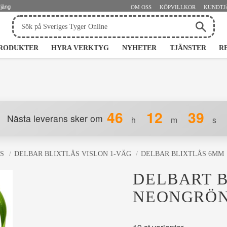
rjäng
OM OSS
KÖPVILLKOR
KUNDTJ
RODUKTER
HYRA VERKTYG
NYHETER
TJÄNSTER
R
46
12
38
Nästa leverans sker om
h
m
s
S
DELBAR BLIXTLÅS VISLON 1-VÄG
DELBAR BLIXTLÅS 6MM
DELBART B
NEONGRÖN 