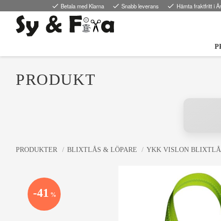
done
Betala med Klarna
done
Snabb leverans
done
Hämta fraktfritt i Å
P
PRODUKT
PRODUKTER
BLIXTLÅS & LÖPARE
YKK VISLON BLIXTLÅ
41
%