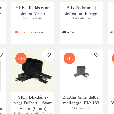
mm
YKK blixtlås 6mm
Blixtlås 6mm ej
e
delbar Marin
delbar mörkbeige
19 st varianter
9 st varianter
30
75
40
4
/
st
/
st
/
st
KR
KR
KR
Lägg till i favoriter
Lägg till i favoriter
Lägg till i
62
31
%
%
YKK Blixtlås 2-
Blixtlås 6mm delbar
vägs Delbart – Svart
mellangrå, FK: 183
V
tt
Vislon (6 mm)
–
23 st varianter
Kraftigt och smidigt 2-vägs