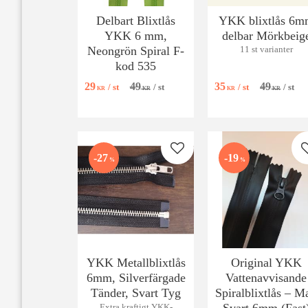
Delbart Blixtlås
YKK blixtlås 6
YKK 6 mm,
delbar Mörkbeig
Neongrön Spiral F-
11 st varianter
kod 535
29
49
35
49
/
st
/
st
/
st
/
st
KR
KR
KR
KR
Lägg till i favoriter
27
19
%
%
YKK Metallblixtlås
Original YKK
6mm, Silverfärgade
Vattenavvisande
Tänder, Svart Tyg
Spiralblixtlås – Ma
Extra kraftigt YKK-