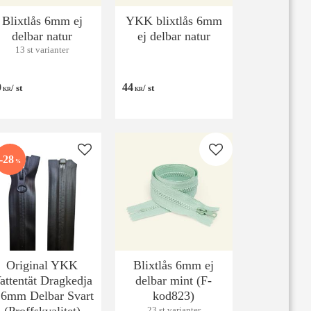
Blixtlås 6mm ej
YKK blixtlås 6mm
delbar natur
ej delbar natur
13 st varianter
0
44
/
st
/
st
KR
KR
 favoriter
Lägg till i favoriter
Lägg till i favoriter
28
%
Original YKK
Blixtlås 6mm ej
attentät Dragkedja
delbar mint (F-
 6mm Delbar Svart
kod823)
23 st varianter