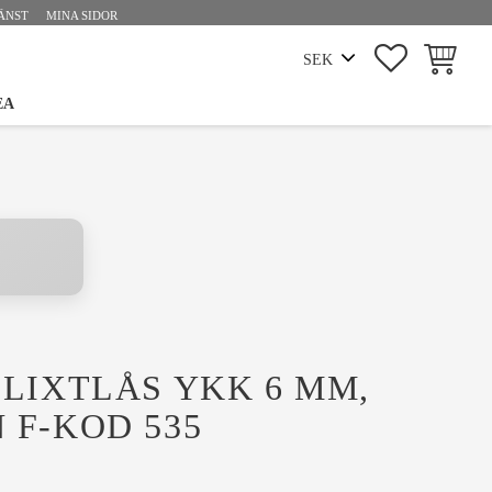
ÄNST
MINA SIDOR
FAVORITE
KUNDVA
EA
LIXTLÅS YKK 6 MM,
F-KOD 535