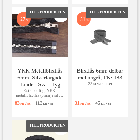
Lägg till i favoriter
Lägg till 
27
31
%
%
YKK Metallblixtlås
Blixtlås 6mm delbar
6mm, Silverfärgade
mellangrå, FK: 183
Tänder, Svart Tyg
23 st varianter
Extra kraftigt YKK-
metallblixtlås (6mm) i silver
med svart tyg. Perfekt för
83
113
31
45
/
st
/
st
/
st
/
st
projekt som kräver maximal
KR
KR
KR
KR
slitstyrka och robust stil.
Lägg till i favoriter