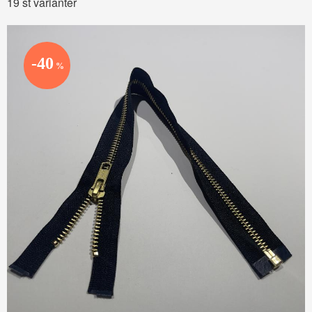
19 st varianter
40
%