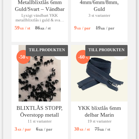
Metallblixtlås 6mm
4mm/6mm/8mm,
Guld/Svart – Vändbar
Guld
Lyxigt vändbart YKK
3 st varianter
metallblixtlås i guld & svart.
6mm kvalitet för jackor.
59
86
9
19
/
st
/
st
/
par
/
par
Längd 30-120 cm.
KR
KR
KR
KR
Lägg till i favoriter
Lägg till 
50
60
%
%
BLIXTLÅS STOPP,
YKK blixtlås 6mm
Överstopp metall
delbar Marin
11 st varianter
19 st varianter
3
6
30
75
/
par
/
par
/
st
/
st
KR
KR
KR
KR