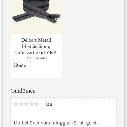
Delbart Metall
blixtlås 6mm,
Grå/svart oxid YKK
19 st varianter
89
/
st
KR
Omdömen
Du