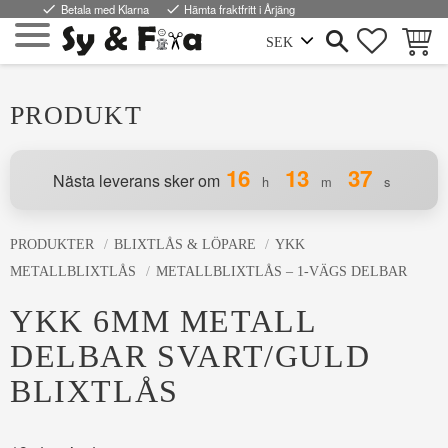
done
Betala med Klarna
done
Hämta fraktfritt i Årjäng
FAVORI
KUND
Meny
PRODUKT
16
13
37
Nästa leverans sker om
h
m
s
PRODUKTER
BLIXTLÅS & LÖPARE
YKK
METALLBLIXTLÅS
METALLBLIXTLÅS – 1-VÄGS DELBAR
YKK 6MM METALL
DELBAR SVART/GULD
BLIXTLÅS