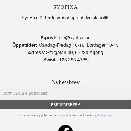
SYOFIXA
SyoFixa är både webshop och fysisk butik.
E-post:
info@syofixa.se
Öppettider:
Måndag-Fredag 10-18, Lördagar 10-15
Adress
: Storgatan 49, 67230 Årjäng
Swish
: 123 383 4785
Nyhetsbrev
PRENUMERERA
Dina personuppgifter behandlas i enlighet med vår
.
integritetspolicy