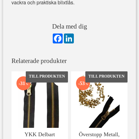
vackra och praktiska blixtlås.
Dela med dig
F
L
a
i
c
n
e
k
b
e
Relaterade produkter
o
d
o
I
k
n
Lägg till i favoriter
Lägg till 
31
53
%
%
YKK Delbart
Överstopp Metall,