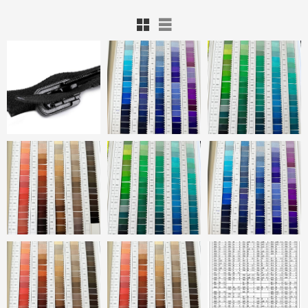
Rutnätsvy
Listvy