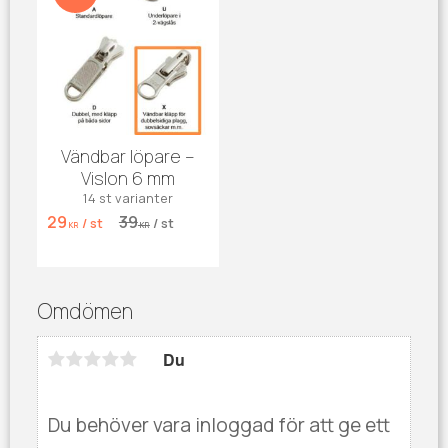
Vändbar löpare –
Vislon 6 mm
14 st varianter
29
39
/
st
/
st
KR
KR
Omdömen
Du