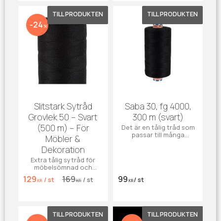
Lägg till i favoriter
Lägg till 
24
%
Slitstark Sytråd
Saba 30, fg 4000,
Grovlek 50 – Svart
300 m (svart)
(500 m) – För
Det är en tålig tråd som
passar till många
Möbler &
användningsområden
Dekoration
främst till markiser,
kapell, möbler och
Extra tålig sytråd för
sängar, men även till
möbelsömnad och
jeans och effektsömnad.
utomhusbruk. Grovlek 50.
129
169
99
/
st
/
st
/
st
Öko-tex certifierad.
KR
KR
KR