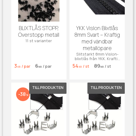
BLIXTLÅS STOPP,
YKK Vislon Blixtlås
Överstopp metall
8mm Svart – Kraftig
med vändbar
11 st varianter
metallöpare
Slitstarkt 8mm Vislon-
blixtlås från YKK. Kraftig
kvalitet med vändbar
3
6
54
89
/
par
/
par
/
st
/
st
löpare för båtkapell &
KR
KR
KR
KR
tält.
Lägg till i favoriter
Lägg till 
38
%