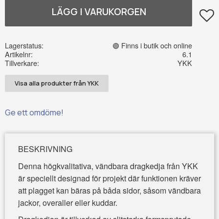
Lägg t
Lagerstatus
🟢 Finns i butik och online
Artikelnr
6.1
Tillverkare
YKK
Visa alla produkter från YKK
Ge ett omdöme!
BESKRIVNING
Denna högkvalitativa, vändbara dragkedja från YKK
är speciellt designad för projekt där funktionen kräver
att plagget kan bäras på båda sidor, såsom vändbara
jackor, overaller eller kuddar.