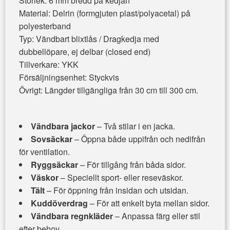
Storlek: 6 mm bredd på kedjan
Material: Delrin (formgjuten plast/polyacetal) på
polyesterband
Typ: Vändbart blixtlås / Dragkedja med
dubbellöpare, ej delbar (closed end)
Tillverkare: YKK
Försäljningsenhet: Styckvis
Övrigt: Längder tillgängliga från 30 cm till 300 cm.
Vändbara jackor
– Två stilar i en jacka.
Sovsäckar
– Öppna både uppifrån och nedifrån
för ventilation.
Ryggsäckar
– För tillgång från båda sidor.
Väskor
– Speciellt sport- eller reseväskor.
Tält
– För öppning från insidan och utsidan.
Kuddöverdrag
– För att enkelt byta mellan sidor.
Vändbara regnkläder
– Anpassa färg eller stil
efter behov.