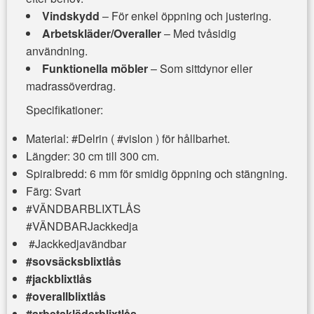
Vindskydd
– För enkel öppning och justering.
Arbetskläder/Overaller
– Med tvåsidig
användning.
Funktionella möbler
– Som sittdynor eller
madrassöverdrag.
Specifikationer:
Material: #Delrin ( #vislon ) för hållbarhet.
Längder: 30 cm till 300 cm.
Spiralbredd: 6 mm för smidig öppning och stängning.
Färg: Svart
#VÄNDBARBLIXTLÅS
#VÄNDBARJackkedja
#Jackkedjavändbar
#sovsäcksblixtlås
#jackblixtlås
#overallblixtlås
#arbetskläderblixtlås