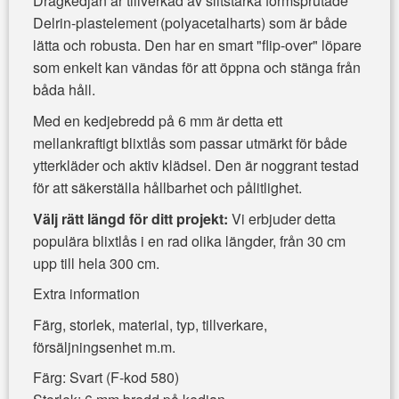
Dragkedjan är tillverkad av slitstarka formsprutade
Delrin-plastelement (polyacetalharts) som är både
lätta och robusta. Den har en smart "flip-over" löpare
som enkelt kan vändas för att öppna och stänga från
båda håll.
Med en kedjebredd på 6 mm är detta ett
mellankraftigt blixtlås som passar utmärkt för både
ytterkläder och aktiv klädsel. Den är noggrant testad
för att säkerställa hållbarhet och pålitlighet.
Välj rätt längd för ditt projekt:
Vi erbjuder detta
populära blixtlås i en rad olika längder, från 30 cm
upp till hela 300 cm.
Extra information
Färg, storlek, material, typ, tillverkare,
försäljningsenhet m.m.
Färg: Svart (F-kod 580)