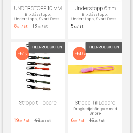
UNDERSTOPP 10 MM
Understopp 6mm
Blixtlåsstopp,
Blixtlåsstopp,
Understopp, Svart Dessa
Understopp, Svart Dessa
understoppar passar till
understoppar passar till
8
13
5
/
st
/
st
/
st
spiral-, metall- och
spiral-, metall- och
KR
KR
KR
vislonlås.
vislonlås.
Lägg till i favoriter
Lägg till 
61
60
%
%
Stropp till löpare
Stropp Till Löpare
Dragkedjehängare med
Snöre
19
49
6
15
/
st
/
st
/
st
/
st
KR
KR
KR
KR