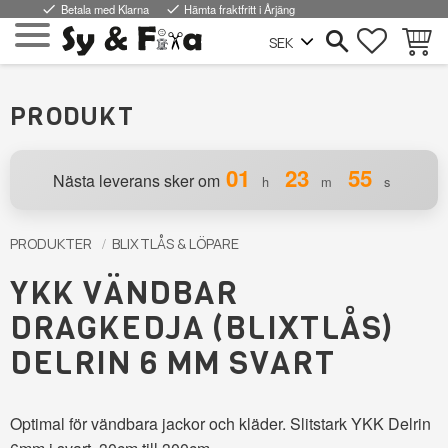
done
Betala med Klarna
done
Hämta fraktfritt i Årjäng
FAVORI
KUND
Meny
PRODUKT
01
23
54
Nästa leverans sker om
h
m
s
PRODUKTER
BLIXTLÅS & LÖPARE
YKK VÄNDBAR
DRAGKEDJA (BLIXTLÅS)
DELRIN 6 MM SVART
Optimal för vändbara jackor och kläder. Slitstark YKK Delrin