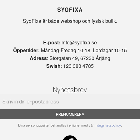
SYOFIXA
SyoFixa är både webshop och fysisk butik.
E-post:
info@syofixa.se
Öppettider:
Måndag-Fredag 10-18, Lördagar 10-15
Adress
: Storgatan 49, 67230 Årjäng
Swish
: 123 383 4785
Nyhetsbrev
PRENUMERERA
Dina personuppgifter behandlas i enlighet med vår
.
integritetspolicy