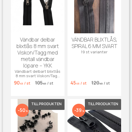
Vändbar delbar
VÄNDBAR BLIXTLÅS,
blixtlås 8 mm svart
SPIRAL 6 MM SVART
Viskon/Tagg med
19 st varianter
metall vändbar
löpare – YKK
Vändbart delbart blixtlås
8 mm svart Viskon/Tagg
med metall löpare, YKK.
90
105
45
120
/
st
/
st
/
st
/
st
KR
KR
KR
KR
Lägg till i favoriter
Lägg till 
50
39
%
%