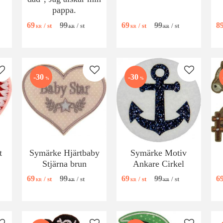
pappa.
69
99
69
99
8
/
st
/
st
/
st
/
st
KR
KR
KR
KR
Lägg till i favoriter
Lägg till i favoriter
Lägg till i
30
30
%
%
t
Symärke Hjärtbaby
Symärke Motiv
Stjärna brun
Ankare Cirkel
69
99
69
99
6
/
st
/
st
/
st
/
st
KR
KR
KR
KR