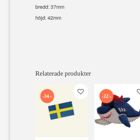
bredd: 37mm
höjd: 42mm
Relaterade produkter
Lägg till i favoriter
34
22
%
%