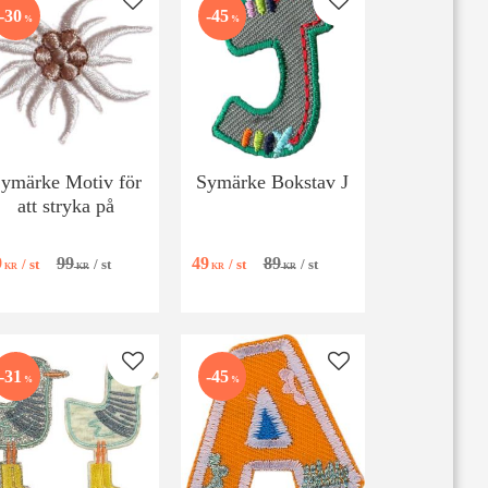
 favoriter
Lägg till i favoriter
Lägg till i favoriter
30
45
%
%
ymärke Motiv för
Symärke Bokstav J
att stryka på
9
99
49
89
/
st
/
st
/
st
/
st
KR
KR
KR
KR
 favoriter
Lägg till i favoriter
Lägg till i favoriter
31
45
%
%