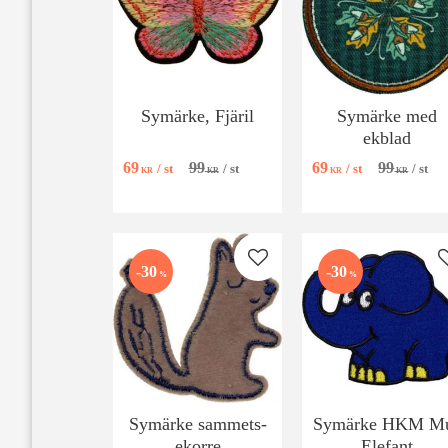
Symärke, Fjäril
Symärke med
ekblad
69
99
69
99
/
st
/
st
/
st
/
st
KR
KR
KR
KR
Lägg till i favoriter
30
30
%
%
Symärke sammets-
Symärke HKM M
ekorre
Elefant