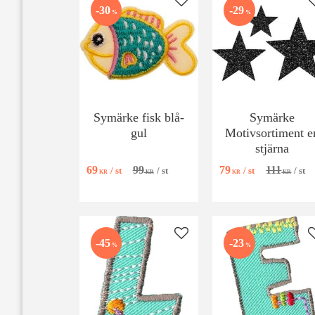
Lägg till i favoriter
30
29
%
%
Symärke fisk blå-
Symärke
gul
Motivsortiment e
stjärna
69
99
79
111
/
st
/
st
/
st
/
st
KR
KR
KR
KR
Lägg till i favoriter
45
23
%
%