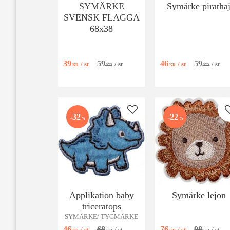
SYMÄRKE
Symärke piratha
SVENSK FLAGGA
68x38
39
59
46
59
/
st
/
st
/
st
/
st
KR
KR
KR
KR
Lägg till i favoriter
32
22
%
%
Applikation baby
Symärke lejon
triceratops
SYMÄRKE/ TYGMÄRKE
46
68
76
98