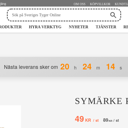
rjäng
OM OSS
KÖPVILLKOR
KUNDTJ
RODUKTER
HYRA VERKTYG
NYHETER
TJÄNSTER
R
20
24
13
Nästa leverans sker om
h
m
s
SYMÄRKE 
Nedsatt pris:
49
Ordinarie pr
89
KR
/
st
/
st
KR