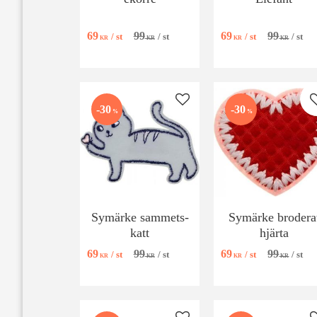
69
99
69
99
/
st
/
st
/
st
/
st
KR
KR
KR
KR
Lägg till i favoriter
30
30
%
%
Symärke sammets-
Symärke brodera
katt
hjärta
69
99
69
99
/
st
/
st
/
st
/
st
KR
KR
KR
KR