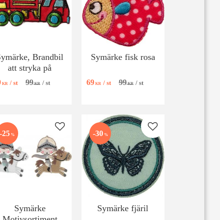
Symärke, Brandbil
Symärke fisk rosa
att stryka på
9
99
69
99
/
st
/
st
/
st
/
st
KR
KR
KR
KR
 favoriter
Lägg till i favoriter
Lägg till i favoriter
25
30
%
%
Symärke
Symärke fjäril
Motivsortiment