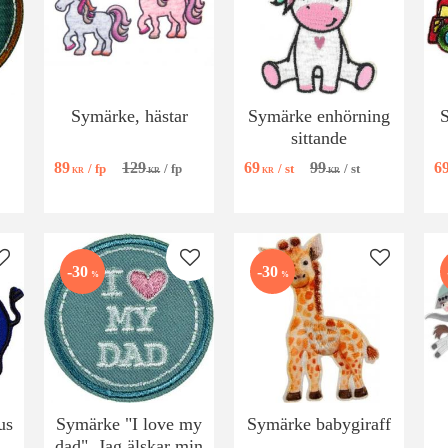
Symärke, hästar
Symärke enhörning
sittande
89
129
69
99
6
/
fp
/
fp
/
st
/
st
KR
KR
KR
KR
Lägg till i favoriter
Lägg till i favoriter
Lägg till i
30
30
%
%
us
Symärke "I love my
Symärke babygiraff
dad", Jag älskar min