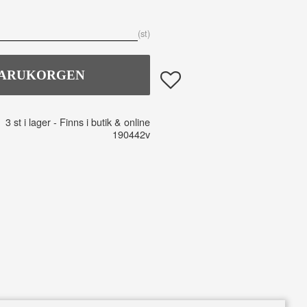
st
Lägg till i favoriter
3 st i lager
190442v