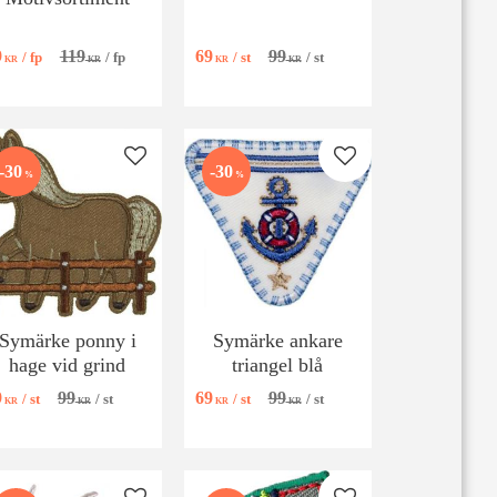
9
119
69
99
/
fp
/
fp
/
st
/
st
KR
KR
KR
KR
 favoriter
Lägg till i favoriter
Lägg till i favoriter
30
30
%
%
Symärke ponny i
Symärke ankare
hage vid grind
triangel blå
9
99
69
99
/
st
/
st
/
st
/
st
KR
KR
KR
KR