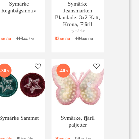
Symärke
Symärke
Regnbågsmotiv
Jeansmärken
Blandade. 3x2 Katt,
Krona, Fjäril
symärke
1
113
83
104
/
st
/
st
/
st
/
st
KR
KR
KR
KR
 favoriter
Lägg till i favoriter
Lägg till i favoriter
30
40
%
%
Symärke Sammet
Symärke, fjäril
paljetter
9
99
59
99